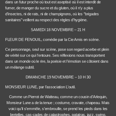
dans un futur proche où tout est aseptisé où il est interdit de
fumer, de manger du sucre et du gluten, où il n’y a plus
d’insectes, ni de rats, ni de champignons, où les ‘’brigades
sanitaires’’ veillent au respect des règles d’hygiène.
SAMEDI 18 NOVEMBRE – 21 H
FLEUR DE FENOUIL, comédie par la Cie Amis en scène.
Ce personnage, seul sur scène, pose son regard acerbe et plein
de vérité sur ce qui l’entoure. Ses réflexions nous transportent
dans un monde où le rire, la poésie et l’émotion se côtoient dans
un mélange subtil.
DIMANCHE 19 NOVEMBRE – 10 H 30
MONSIEUR LUNE, par l’association L’outil.
Comme un Pierrot de Watteau, comme un cousin d’Arlequin,
Monsieur Lune a de la tenue ; costume, cravate, chapeau. Mais
voici qu’il s’emmêle, s’embrouille, se prend les pieds dans les
bretelles, cas-cades de catastrophes, patatras, jazz, swing,