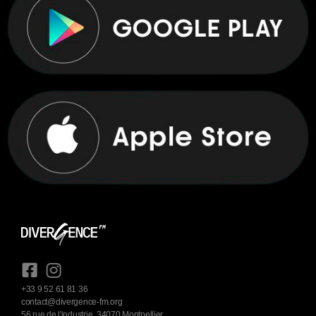
+33 9 52 61 81 36
contact@divergence-fm.org
56 rue de l'industrie, 34070 Montpellier