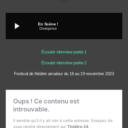
play_arrow
En Scène !
Divergence
Écouter interview partie 1
Écouter interview partie 2
Festival de théâtre amateur du 16 au 19 novembre 2023