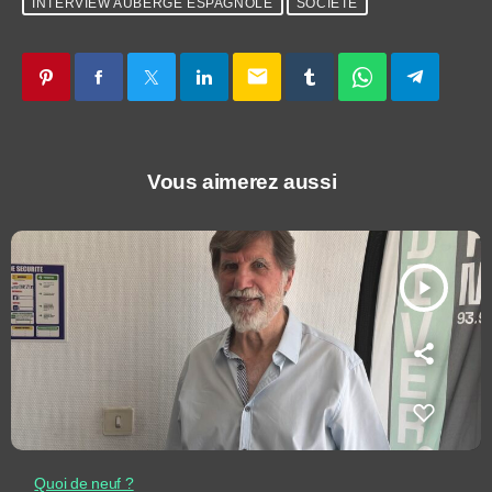
INTERVIEW AUBERGE ESPAGNOLE
SOCIÉTÉ
email
Vous aimerez aussi
play_arrow
Quoi de neuf ?