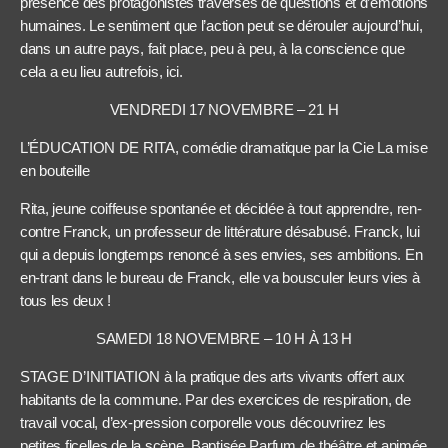
présence des protagonistes traversés de questions et d’émotions
humaines. Le sentiment que l’action peut se dérouler aujourd’hui,
dans un autre pays, fait place, peu à peu, à la conscience que
cela a eu lieu autrefois, ici.
VENDREDI 17 NOVEMBRE – 21 H
L’ÉDUCATION DE RITA, comédie dramatique par la Cie La mise
en bouteille
Rita, jeune coiffeuse spontanée et décidée à tout apprendre, ren-
contre Franck, un professeur de littérature désabusé. Franck, lui
qui a depuis longtemps renoncé à ses envies, ses ambitions. En
en-trant dans le bureau de Franck, elle va bousculer leurs vies à
tous les deux !
SAMEDI 18 NOVEMBRE – 10 H À 13 H
STAGE D’INITIATION à la pratique des arts vivants offert aux
habitants de la commune. Par des exercices de respiration, de
travail vocal, d’ex-pression corporelle vous découvrirez les
petites ficelles de la scène. Baptisée Parfum de théâtre et animée