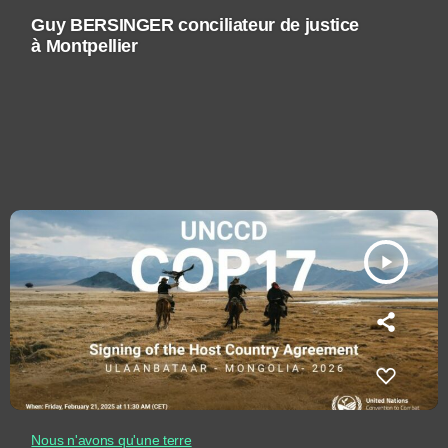
Guy BERSINGER conciliateur de justice
à Montpellier
play_arrow
Nous n'avons qu'une terre