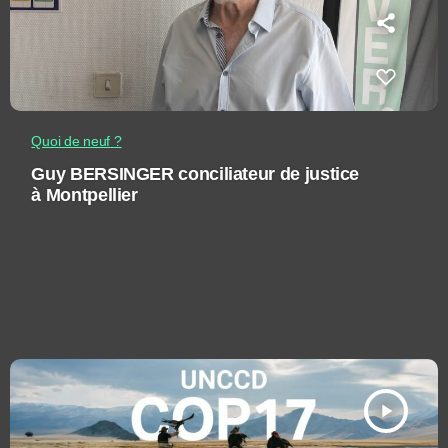
Quoi de neuf ?
Guy BERSINGER conciliateur de justice
à Montpellier
play_arrow