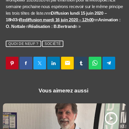
semaine prochaine nous espérons recevoir sur le même principe
les trois têtes de liste.nnn
Diffusion lundi 15 juin 2020 –
18h03
n
Rediffusion mardi 16 juin 2020 – 12h00
nn
Animation :
O. Nottale
n
Réalisation : B.Bertrand
n »
QUOI DE NEUF ?
SOCIÉTÉ
email
Vous aimerez aussi
play_arrow