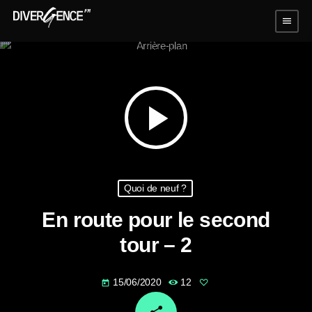
menu
play_arrow
Quoi de neuf ?
En route pour le second
tour – 2
15/06/2020
12
today
email