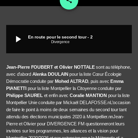
share
play_arrow
En route pour le second tour - 2
Divergence
Jean-Pierre FOUBERT et Olivier NOTTALE
sont au téléphone,
avec d’abord
Alenka DOULAIN
pour la liste Cœur Écologie
Démocratie conduite par
Mohed ALTRAD
, puis avec
Emma
PIANETTI
pour la liste Montpellier la Citoyenne conduite par
Philippe SAUREL
et enfin avec
Coralie MANTION
pour la liste
Montpellier Unie conduite par Mickaël DELAFOSSE.nL’occasion
de faire le point à moins de deux semaines du second tour tant
attendu des élections municipales 2020 à Montpellier.nnJean-
Pierre et Olivier pour DIVERGENCE FM questionneront leurs
invitées sur les programmes, les alliances et la vision pour
Montpellier 2020/2026 et par extension pour la Métropole.nLa