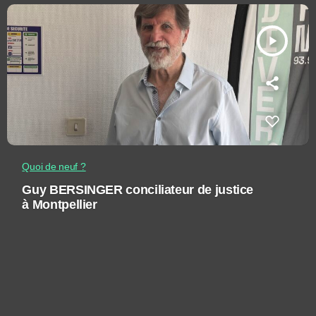
play_arrow
Quoi de neuf ?
Guy BERSINGER conciliateur de justice
à Montpellier