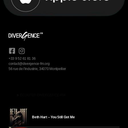
+33 9 52 61 81 36
contact@divergence-fm.org
56 rue de l'industrie, 34070 Montpellier
play_arrow
ÉCOUTER DIVERGENCE-FM
Beth Hart – You Still Got Me