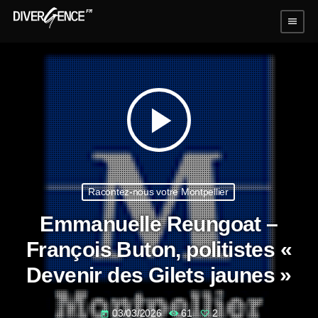
menu
play_arrow
Racontez-nous votre Montpellier
Emmanuelle Reungoat –
François Buton, politistes «
Devenir des Gilets jaunes »
03/03/2026
61
2
today