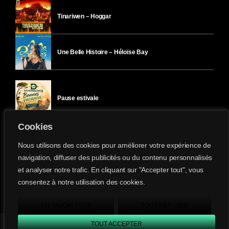
Tinariwen – Hoggar
Une Belle Histoire – Héloïse Bay
Pause estivale
Cookies
Ici l’Ombre – mercredi 29 juillet
Nous utilisons des cookies pour améliorer votre expérience de
navigation, diffuser des publicités ou du contenu personnalisés
et analyser notre trafic. En cliquant sur "Accepter tout", vous
Ici l’Ombre – mardi 28 juillet
consentez à notre utilisation des cookies.
Divergence-FM © 2022 Tous droits réservés.
Confidentialité
&
Mentions Légales
.
EN SAVOIR PLUS
TOUT REFUSER
TOUT ACCEPTER
Divergence FM
play_arrow
keyboard_arrow_right