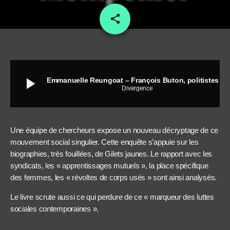
share
email
2
play_arrow
Emmanuelle Reungoat – François Buton, politistes « Devenir des Gilets jaunes »
Divergence
Une équipe de chercheurs expose un nouveau décryptage de ce
mouvement social singulier. Cette enquête s’appuie sur les
biographies, très fouillées, de Gilets jaunes. Le rapport avec les
syndicats, les « apprentissages mutuels », la place spécifique
des femmes, les « révoltes de corps usés » sont ainsi analysés.
Le livre scrute aussi ce qui perdure de ce « marqueur des luttes
sociales contemporaines ».