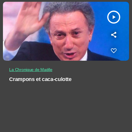
play_arrow
La Chronique de Maëlle
Crampons et caca-culotte