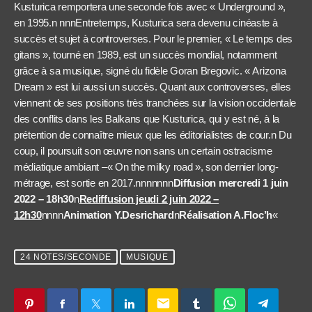
Kusturica remportera une seconde fois avec « Underground »,
en 1995.n nnnEntretemps, Kusturica sera devenu cinéaste à
succès et sujet à controverses. Pour le premier, « Le temps des
gitans », tourné en 1989, est un succès mondial, notamment
grâce à sa musique, signé du fidèle Goran Bregovic. « Arizona
Dream » est lui aussi un succès. Quant aux controverses, elles
viennent de ses positions très tranchées sur la vision occidentale
des conflits dans les Balkans que Kusturica, qui y est né, à la
prétention de connaître mieux que les éditorialistes de cour.n Du
coup, il poursuit son œuvre non sans un certain ostracisme
médiatique ambiant –« On the milky road », son dernier long-
métrage, est sortie en 2017.nnnnnnn
Diffusion mercredi 1 juin
2022 – 18h30
n
Rediffusion jeudi 2 juin 2022 –
12h30
nnnn
Animation Y.Desrichard
n
Réalisation A.Floc’h
«
24 NOTES/SECONDE
MUSIQUE
email