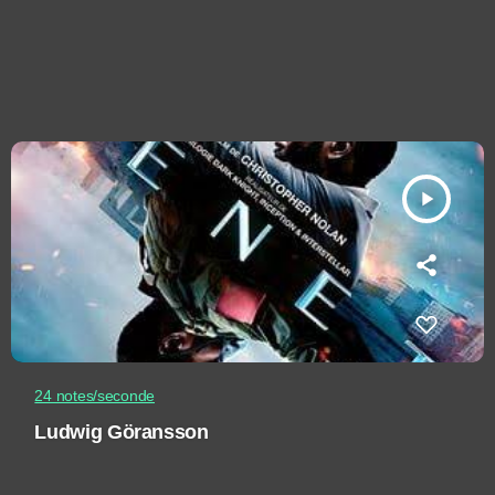
play_arrow
24 notes/seconde
Ludwig Göransson