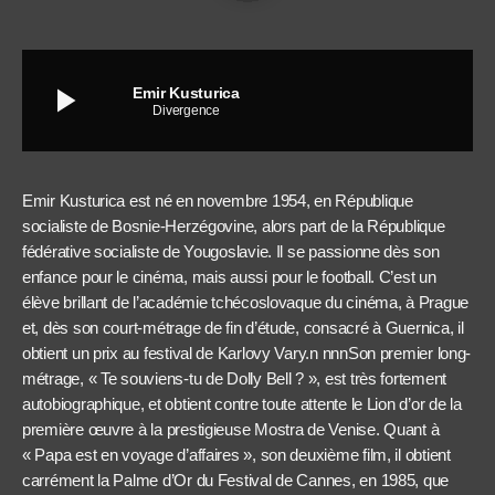
play_arrow
Emir Kusturica
Divergence
Emir Kusturica est né en novembre 1954, en République
socialiste de Bosnie-Herzégovine, alors part de la République
fédérative socialiste de Yougoslavie. Il se passionne dès son
enfance pour le cinéma, mais aussi pour le football. C’est un
élève brillant de l’académie tchécoslovaque du cinéma, à Prague
et, dès son court-métrage de fin d’étude, consacré à Guernica, il
obtient un prix au festival de Karlovy Vary.n nnnSon premier long-
métrage, « Te souviens-tu de Dolly Bell ? », est très fortement
autobiographique, et obtient contre toute attente le Lion d’or de la
première œuvre à la prestigieuse Mostra de Venise. Quant à
« Papa est en voyage d’affaires », son deuxième film, il obtient
carrément la Palme d’Or du Festival de Cannes, en 1985, que