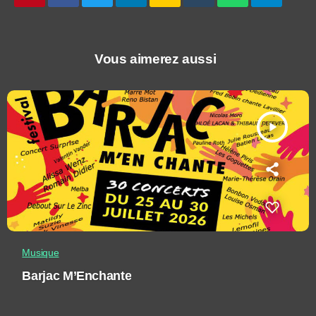
Vous aimerez aussi
play_arrow
Musique
Barjac M’Enchante