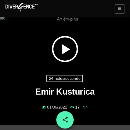
menu
play_arrow
24 notes/seconde
Emir Kusturica
01/06/2022
17
today
share
email