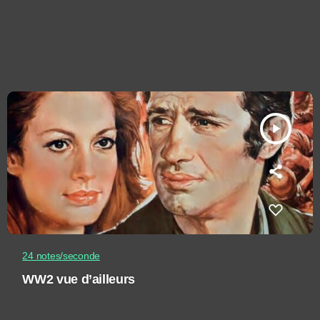
play_arrow
24 notes/seconde
WW2 vue d’ailleurs