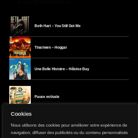
play_arrow
ÉCOUTER DIVERGENCE-FM
Beth Hart – You Still Got Me
Tinariwen – Hoggar
Une Belle Histoire – Héloïse Bay
Pause estivale
Cookies
Ici l’Ombre – mercredi 29 juillet
Nous utilisons des cookies pour améliorer votre expérience de
navigation, diffuser des publicités ou du contenu personnalisés