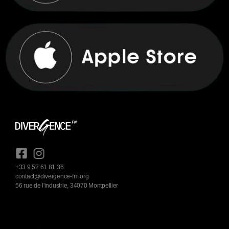
+33 9 52 61 81 36
contact@divergence-fm.org
56 rue de l'industrie, 34070 Montpellier