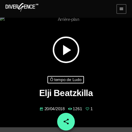
menu
play_arrow
Ô tempo de Ludo
Elji Beatzkilla
20/04/2018
1261
1
today
share
email
1