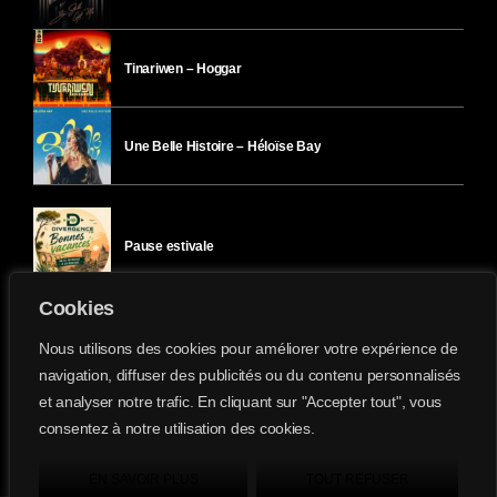
Tinariwen – Hoggar
Une Belle Histoire – Héloïse Bay
Pause estivale
Cookies
Ici l’Ombre – mercredi 29 juillet
Nous utilisons des cookies pour améliorer votre expérience de
navigation, diffuser des publicités ou du contenu personnalisés
et analyser notre trafic. En cliquant sur "Accepter tout", vous
Ici l’Ombre – mardi 28 juillet
consentez à notre utilisation des cookies.
Divergence-FM © 2022 Tous droits réservés.
Confidentialité
&
Mentions Légales
.
EN SAVOIR PLUS
TOUT REFUSER