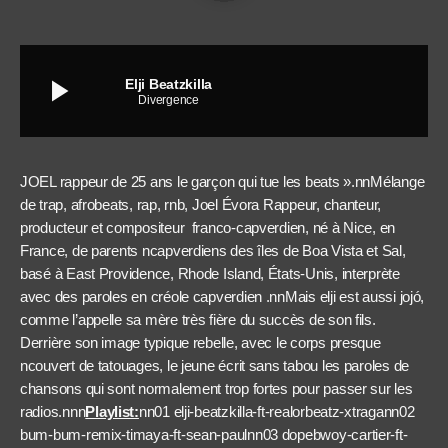
play_arrow
Elji Beatzkilla
Divergence
JOEL rappeur de 25 ans le garçon qui tue les beats ».nnMélange
de trap, afrobeats, rap, rnb, Joel Évora Rappeur, chanteur,
producteur et compositeur franco-capverdien, né à Nice, en
France, de parents ncapverdiens des îles de Boa Vista et Sal,
basé à East Providence, Rhode Island, États-Unis, interprète
avec des paroles en créole capverdien .nnMais elji est aussi jojó,
comme l’appelle sa mère très fière du succès de son fils.
Derrière son image typique rebelle, avec le corps presque
ncouvert de tatouages, le jeune écrit sans tabou les paroles de
chansons qui sont normalement trop fortes pour passer sur les
radios.nnn
Playlist:
nn01 elji-beatzkilla-ft-realorbeatz-xtragann02
bum-bum-remix-timaya-ft-sean-paulnn03 dopebwoy-cartier-ft-