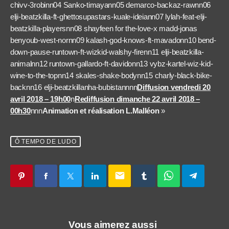
chivv-3robinn04 Sanko-timayann05 demarco-backaz-rawnn06
elji-beatzkilla-ft-ghettosupastars-kuale-ideiann07 lylah-feat-elji-
beatzkilla-playersnn08 shayfeen for the-love-x madd-jonas
benyoub-west-nornn09 kalash-god-knows-ft-mavadonn10 bend-
down-pause-runtown-ft-wizkid-walshy-firenn11 elji-beatzkilla-
animalnn12 runtown-gallardo-ft-davidonn13 vybz-kartel-wiz-kid-
wine-to-the-topnn14 skales-shake-bodynn15 charly-black-bike-
backnn16 elji-beatzkillanha-bubistannnn
Diffusion vendredi 20
avril 2018 – 19h00
n
Rediffusion dimanche 22 avril 2018 –
00h30
nnn
Animation et réalisation L.Malléon
»
Ô TEMPO DE LUDO
email
Vous aimerez aussi