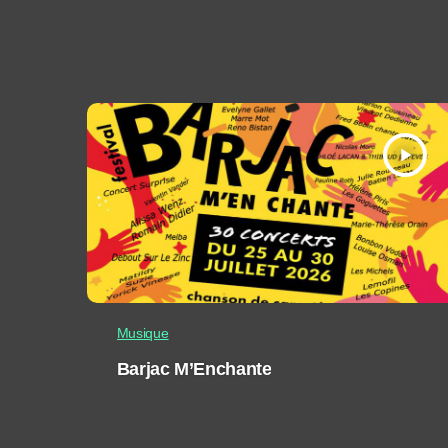
play_arrow
Musique
Barjac M’Enchante