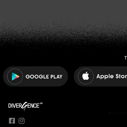
T
play_arrow
ÉCOUTE