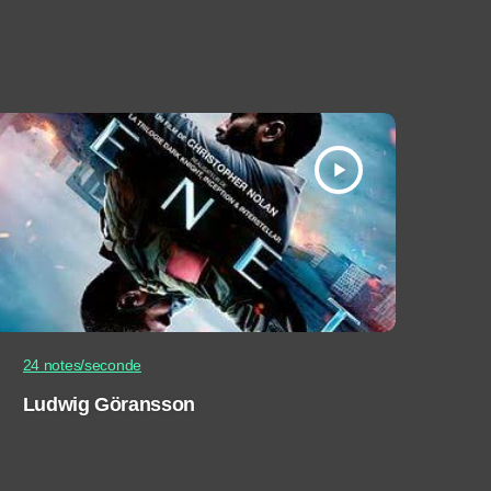
play_arrow
24 notes/seconde
Ludwig Göransson