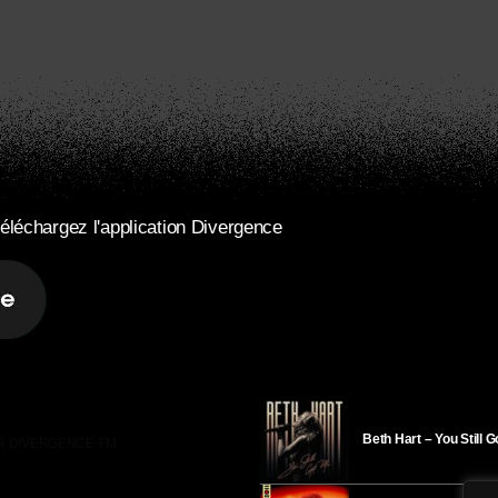
éléchargez l'application Divergence
Beth Hart – You Still 
R DIVERGENCE-FM