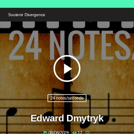
Soutenir Divergence
play_arrow
24 notes/seconde
Edward Dmytryk
08/06/2026
17
today