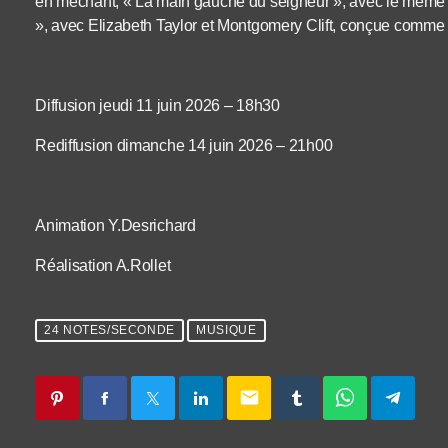
en méchant, « La main gauche du seigneur », avec le même Bo
», avec Elizabeth Taylor et Montgomery Clift, conçue comme 
Diffusion jeudi 11 juin 2026 – 18h30
Rediffusion dimanche 14 juin 2026 – 21h00
Animation Y.Desrichard
Réalisation A.Rollet
24 NOTES/SECONDE
MUSIQUE
email