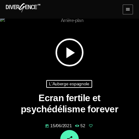
menu
play_arrow
L'Auberge espagnole
Ecran fertile et
psychédélisme forever
15/06/2021
52
today
email