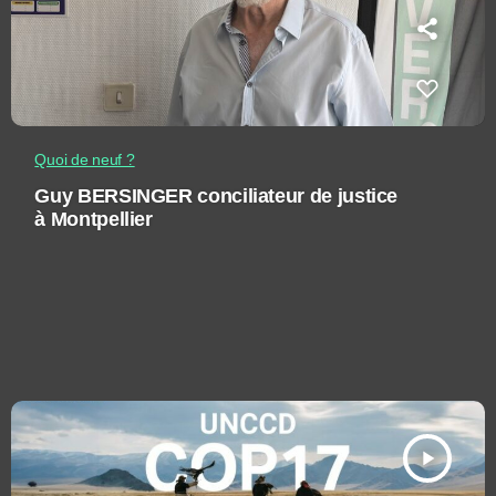
Quoi de neuf ?
Guy BERSINGER conciliateur de justice
à Montpellier
play_arrow