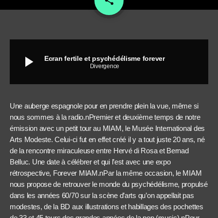
share
play_arrow
Ecran fertile et psychédélisme forever
Divergence
Une auberge espagnole pour en prendre plein la vue, même si
nous sommes à la radio.nPremier et deuxième temps de notre
émission avec un petit tour au MIAM, le Musée International des
Arts Modeste. Celui-ci fut en effet créé il y a tout juste 20 ans, né
de la rencontre miraculeuse entre Hervé di Rosa et Bernad
Belluc. Une date à célébrer et qui l’est avec une expo
rétrospective, Forever MIAM.nPar la même occasion, le MIAM
nous propose de retrouver le monde du psychédélisme, propulsé
dans les années 60/70 sur la scène d’arts qu’on appellait pas
modestes, de la BD aux illustrations et habillages des pochettes
de 33 et 45 tours des grandes années de la pop (music).nPour