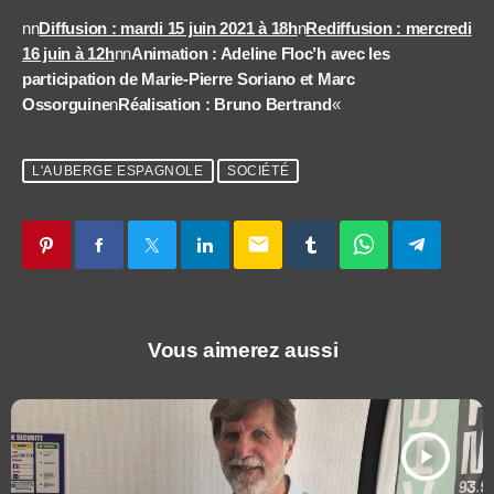
nn
Diffusion : mardi 15 juin 2021 à 18h
n
Rediffusion : mercredi
16 juin à 12h
nn
Animation : Adeline Floc’h avec les
participation de Marie-Pierre Soriano et Marc
Ossorguine
n
Réalisation : Bruno Bertrand
«
L'AUBERGE ESPAGNOLE
SOCIÉTÉ
email
Vous aimerez aussi
play_arrow