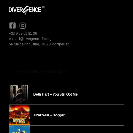
+33 9 52 61 81 36
contact@divergence-fm.org
56 rue de l'industrie, 34070 Montpellier
play_arrow
ÉCOUTER DIVERGENCE-FM
Beth Hart – You Still Got Me
Tinariwen – Hoggar