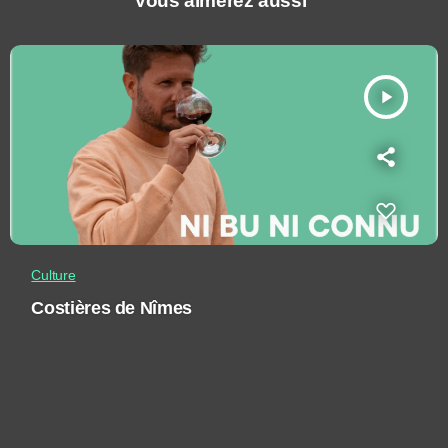
Vous aimerez aussi
play_arrow
Culture
Costières de Nîmes