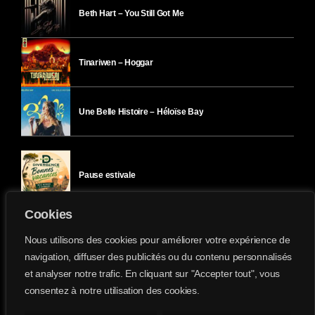
Beth Hart – You Still Got Me
Tinariwen – Hoggar
Une Belle Histoire – Héloïse Bay
Pause estivale
Cookies
Ici l’Ombre – mercredi 29 juillet
Nous utilisons des cookies pour améliorer votre expérience de
navigation, diffuser des publicités ou du contenu personnalisés
et analyser notre trafic. En cliquant sur "Accepter tout", vous
Ici l’Ombre – mardi 28 juillet
consentez à notre utilisation des cookies.
Divergence-FM © 2022 Tous droits réservés.
Confidentialité
&
Mentions Légales
.