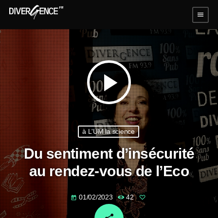
menu
play_arrow
à L'UM la science
Du sentiment d’insécurité
au rendez-vous de l’Eco
01/02/2023
42
today
email