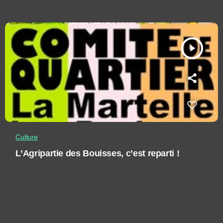
play_arrow
Culture
L’Agripartie des Bouisses, c’est reparti !