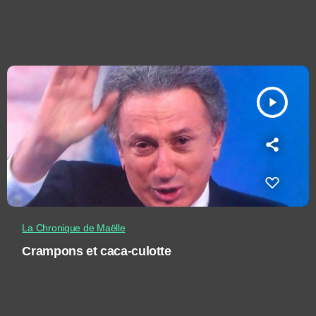
play_arrow
La Chronique de Maëlle
Crampons et caca-culotte