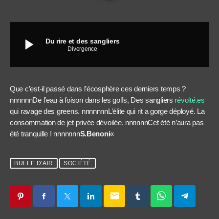
play_arrow
Du rire et des sangliers
Divergence
Que c’est-il passé dans l’écosphère ces derniers temps ?
nnnnnnDe l’eau à foison dans les golfs, Des sangliers
révolté.es
qui ravage des greens. nnnnnnnL’élite qui rit a gorge déployé. La
consommation de jet privée dévoilée. nnnnnnCet été n’aura pas
été tranquille ! nnnnnnn
S.Benoni
«
BULLE D'AIR
SOCIÉTÉ
email