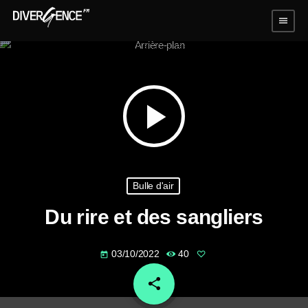
menu
play_arrow
Bulle d'air
Du rire et des sangliers
03/10/2022
40
today
share
email