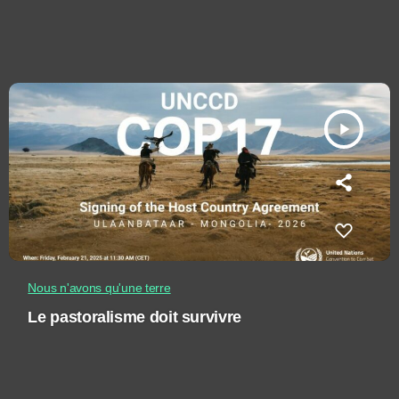
play_arrow
Nous n'avons qu'une terre
Le pastoralisme doit survivre