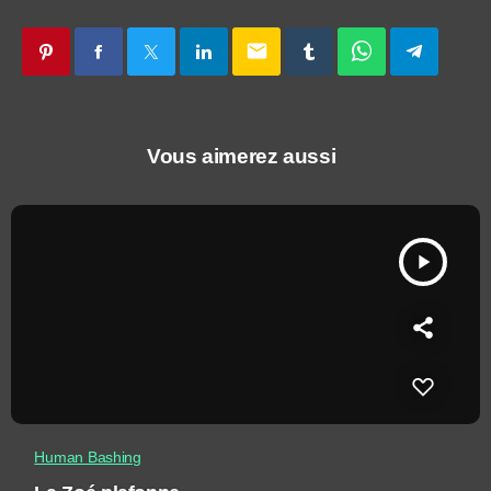
email
Vous aimerez aussi
play_arrow
Human Bashing