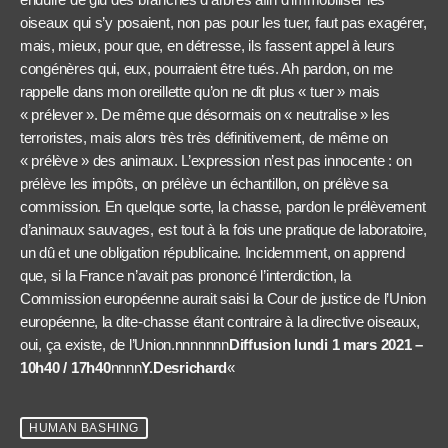
oiseaux qui s’y posaient, non pas pour les tuer, faut pas exagérer,
mais, mieux, pour que, en détresse, ils fassent appel à leurs
congénères qui, eux, pourraient être tués. Ah pardon, on me
rappelle dans mon oreillette qu’on ne dit plus « tuer » mais
« prélever ». De même que désormais on « neutralise » les
terroristes, mais alors très très définitivement, de même on
« prélève » des animaux. L’expression n’est pas innocente : on
prélève les impôts, on prélève un échantillon, on prélève sa
commission. En quelque sorte, la chasse, pardon le prélèvement
d’animaux sauvages, est tout à la fois une pratique de laboratoire,
un dû et une obligation républicaine. Incidemment, on apprend
que, si la France n’avait pas prononcé l’interdiction, la
Commission européenne aurait saisi la Cour de justice de l’Union
européenne, la dite-chasse étant contraire à la directive oiseaux,
oui, ça existe, de l’Union.nnnnnnn
Diffusion lundi 1 mars 2021 –
10h40 / 17h40
nnnn
Y.Desrichard
«
HUMAN BASHING