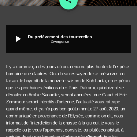
share
play_arrow
Du prélèvement des tourterelles
Divergence
Il y a comme ça des jours où on a encore plus honte de l’espèce
humaine que d’autres. On a beau essayer de se préserver, en
faisant le boycott de la nouvelle saison de Koh Lanta, en espérant
que les prochaines éditions du « Paris Dakar », qui doivent se
dérouler en Arabie Saoudite, seront annulées, que Cauet et Eric
Zemmour seront interdits d’antenne, l’actualité vous rattrape
quand même, et ça n’a pas bon goût.n nnnLe 27 août 2020, un
communiqué en provenance de l’Elysée, comme on dit, nous
informait de l’interdiction de la chasse à la glu qui, je vous le
rappelle ou je vous l’apprends, consiste, ou plutôt consistait, à
enduire de glu des branches d’arbres afin d’immobiliser les