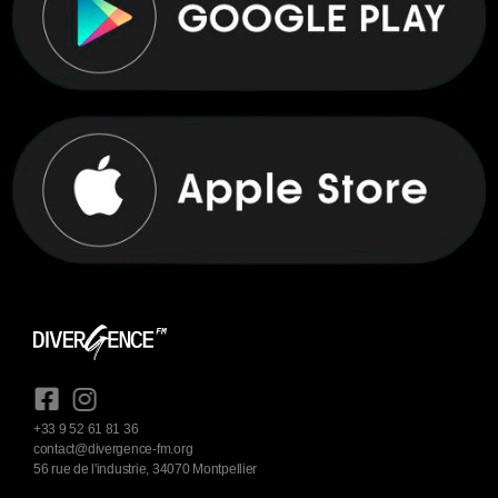
+33 9 52 61 81 36
contact@divergence-fm.org
56 rue de l'industrie, 34070 Montpellier