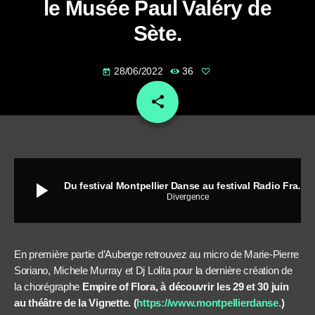
le Musée Paul Valéry de
Sète.
28/06/2022
36
today
share
email
play_arrow
Du festival Montpellier Danse au festival Radio France Occitanie Montpellier en passant par le Musée Paul Valéry de Sète.
Divergence
En première partie d’Auberge retrouvez au micro de Marie-Pierre
Soriano, Michele Murray et Dj Lolita pour la dernière création de
la chorégraphe
Empire of Flora,
à découvrir les 29 et 30 juin
au théâtre de la Vignette. (
https://www.montpellierdanse.
)