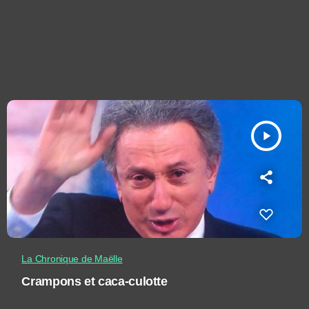
play_arrow
La Chronique de Maëlle
Crampons et caca-culotte