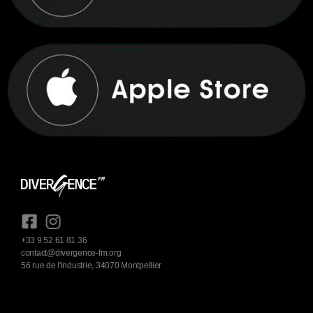
+33 9 52 61 81 36
contact@divergence-fm.org
56 rue de l'industrie, 34070 Montpellier