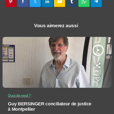
email
Vous aimerez aussi
play_arrow
Quoi de neuf ?
Guy BERSINGER conciliateur de justice
à Montpellier