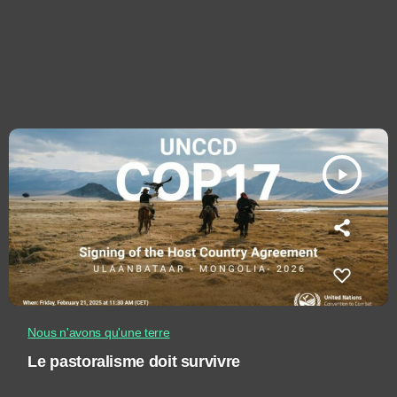
play_arrow
Nous n'avons qu'une terre
Le pastoralisme doit survivre