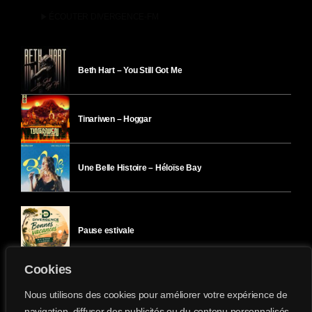
play_arrow
ÉCOUTER DIVERGENCE-FM
Beth Hart – You Still Got Me
Tinariwen – Hoggar
Une Belle Histoire – Héloïse Bay
Pause estivale
Cookies
Ici l’Ombre – mercredi 29 juillet
Nous utilisons des cookies pour améliorer votre expérience de
navigation, diffuser des publicités ou du contenu personnalisés