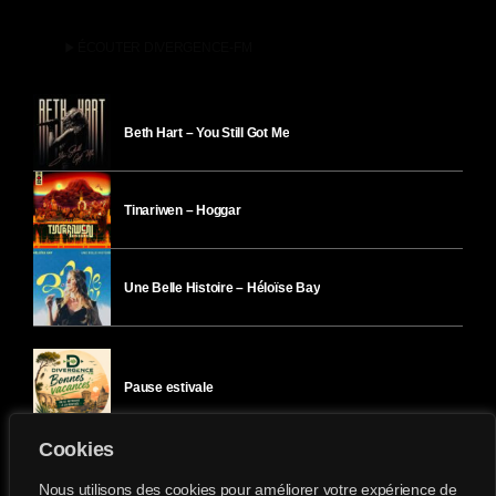
play_arrow
ÉCOUTER DIVERGENCE-FM
Beth Hart – You Still Got Me
Tinariwen – Hoggar
Une Belle Histoire – Héloïse Bay
Pause estivale
Cookies
Ici l’Ombre – mercredi 29 juillet
Nous utilisons des cookies pour améliorer votre expérience de