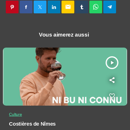
email
Vous aimerez aussi
play_arrow
Culture
Costières de Nîmes