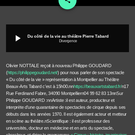
share
play_arrow
Du côté de la vie au théâtre Pierre Tabard
Divergence
Olivier NOTTALE reçoit à nouveau Philippe GOUDARD
(
https://philippegoudard.net/
) pour nous parler de son spectacle
« Du côté de la vie » représentation à Montpellier au Théâtre
Beaux-Arts Tabard c’est à 15h00.nn
https://beauxartstabard.fr/
n
17
Rue Ferdinand Fabre, 34090 Montpellier
n
04 99 62 83 13
nn
Sur
Philippe GOUDARD :
nnArtiste :il est auteur, producteur et
interprète d’une quarantaine de spectacles de cirque depuis ses
débuts dans les années 1970. Il est également acteur et metteur
en scène au théâtre.nScientifique :
il est professeur des
universités, docteur en médecine et en arts du spectacle,
chercheur, et dirige le programme
«
Cirque : histoire, imaginaires,