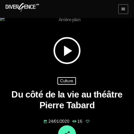
menu
play_arrow
Culture
Du côté de la vie au théâtre
Pierre Tabard
24/01/2020
16
today
email