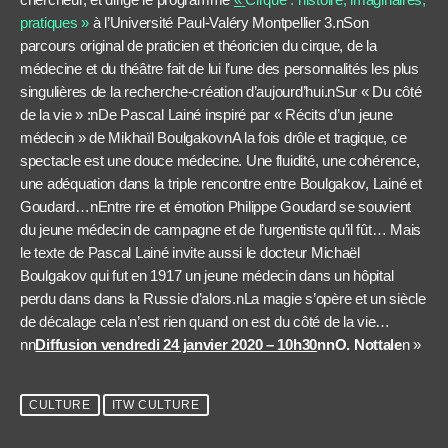
pratiques »
à l’Université Paul-Valéry Montpellier 3.nSon
parcours original de praticien et théoricien du cirque, de la
médecine et du théâtre fait de lui l’une des personnalités les plus
singulières de la recherche-création d’aujourd’hui.nSur « Du côté
de la vie » :nDe Pascal Lainé inspiré par « Récits d’un jeune
médecin » de Mikhaïl BoulgakovnA la fois drôle et tragique, ce
spectacle est une douce médecine. Une fluidité, une cohérence,
une adéquation dans la triple rencontre entre Boulgakov, Lainé et
Goudard…nEntre rire et émotion Philippe Goudard se souvient
du jeune médecin de campagne et de l’urgentiste qu’il fût… Mais
le texte de Pascal Lainé invite aussi le docteur Michaël
Boulgakov qui fut en 1917 un jeune médecin dans un hôpital
perdu dans dans la Russie d’alors.nLa magie s’opère et un siècle
de décalage cela n’est rien quand on est du côté de la vie…
nn
Diffusion vendredi 24 janvier 2020 – 10h30
nnO. Nottale
n »
CULTURE
ITW CULTURE