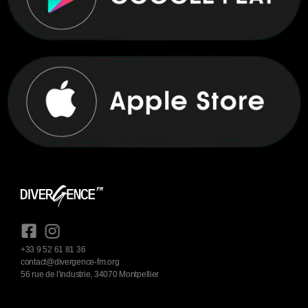
+33 9 52 61 81 36
contact@divergence-fm.org
56 rue de l'industrie, 34070 Montpellier