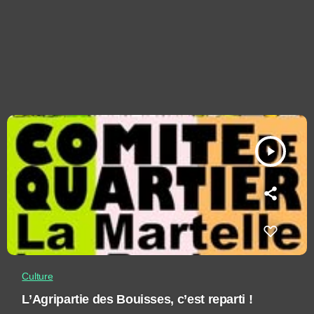
play_arrow
Culture
L’Agripartie des Bouisses, c’est reparti !