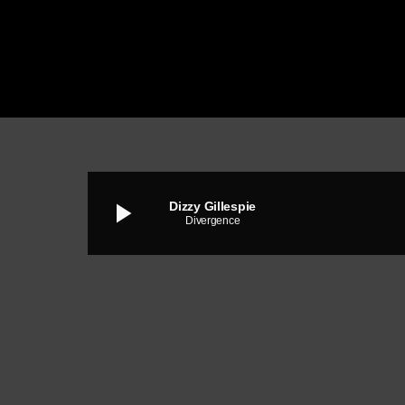
play_arrow
Dizzy Gillespie
Divergence