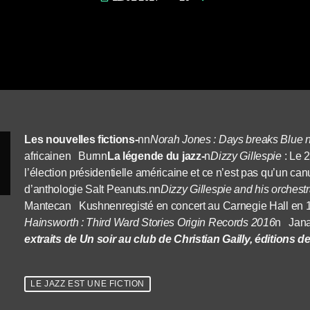
Les nouvelles fictions-
nn
Norah Jones : Days breaks Blue 
africainen Burnn
La légende du jazz-
n
Dizzy Gillespie
: Le 
l’élection présidentielle américaine et ce n’est pas qu’un 
d’anthologie Salt Peanuts.nn
Dizzy Gillespie and his orchest
Mantecan Kushnenregisté en concert au Carnegie Hall en 
Hainsworth : Third Ward Stories Origin Records 2016
n Jana
extraits de Un soir au club de Christian Gailly, éditions d
LE JAZZ EST UNE FICTION