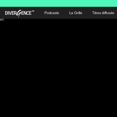
Podcasts
La Grille
Titres diffusés