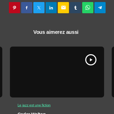
email
Vous aimerez aussi
play_arrow
Le jazz est une fiction