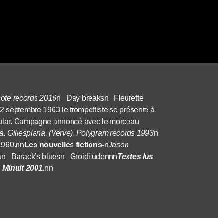
note records 2016
n Day breaksn Fleurette
22 septembre 1963 le trompettiste se présente à
canular. Campagne annoncé avec le morceau
ra. Gillespiana. (Verve). Polygram records 1993
n
1960.nn
Les nouvelles fictions-
n
Jason
n Barack’s bluesn Groiditudennn
Textes lus
e Minuit 2001.
nn