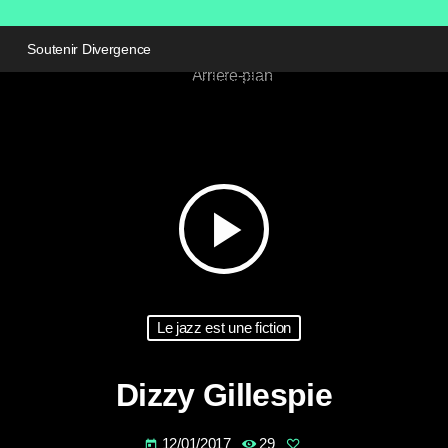
Soutenir Divergence
play_arrow
Le jazz est une fiction
Dizzy Gillespie
12/01/2017
29
today