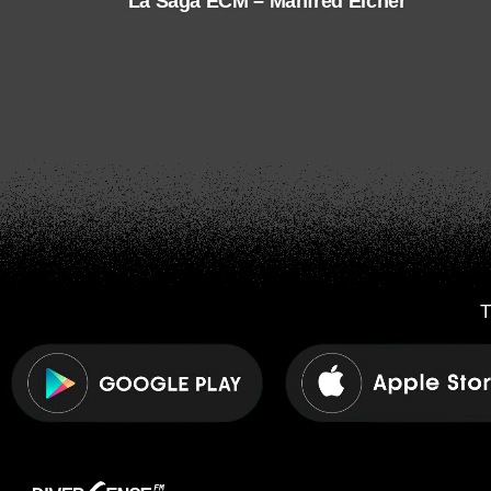
La Saga ECM – Manfred Eicher
T