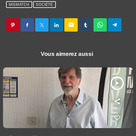
MISMATCH
SOCIÉTÉ
email
Vous aimerez aussi
play_arrow