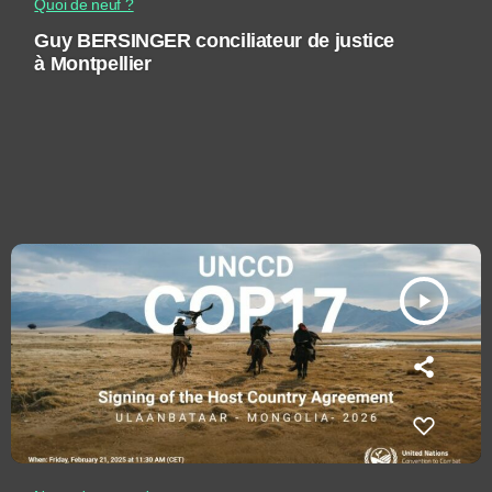
Quoi de neuf ?
Guy BERSINGER conciliateur de justice
à Montpellier
play_arrow