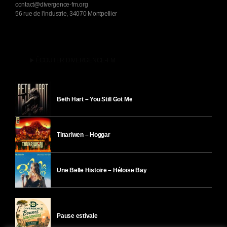
contact@divergence-fm.org
56 rue de l'industrie, 34070 Montpellier
play_arrow
ÉCOUTER DIVERGENCE-FM
Beth Hart – You Still Got Me
Tinariwen – Hoggar
Une Belle Histoire – Héloïse Bay
Pause estivale