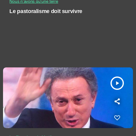
Nous n'avons qu'une terre
Le pastoralisme doit survivre
play_arrow