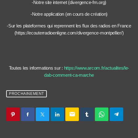
-Notre site internet (divergence-fm.org)
-Notre application (en cours de création)
-Sur les plateformes qui reprennent les flux des radios en France
(https://ecouterradioenligne.com/divergence-montpellier/)
Toutes les informations sur :
https://www.arcom.fr/actualites/le-
dab-comment-ca-marche
PROCHAINEMENT
email