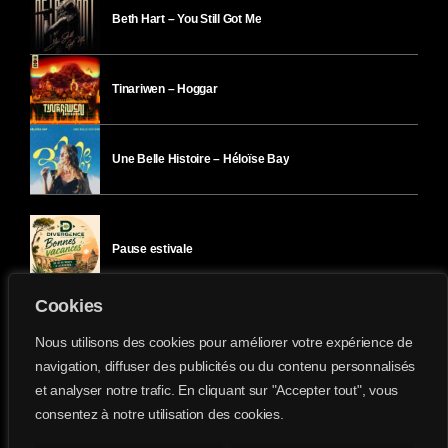
Beth Hart – You Still Got Me
Tinariwen – Hoggar
Une Belle Histoire – Héloïse Bay
Pause estivale
Cookies
Ici l’Ombre – mercredi 29 juillet
Nous utilisons des cookies pour améliorer votre expérience de
navigation, diffuser des publicités ou du contenu personnalisés
et analyser notre trafic. En cliquant sur "Accepter tout", vous
Ici l’Ombre – mardi 28 juillet
consentez à notre utilisation des cookies.
Divergence-FM © 2022 Tous droits réservés.
Confidentialité
&
Mentions Légales
.