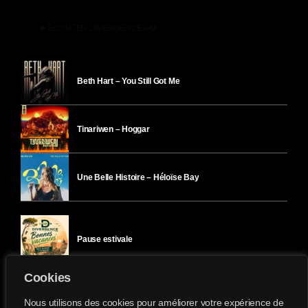
play_arrow
ÉCOUTER DIVERGENCE-FM
Beth Hart – You Still Got Me
Tinariwen – Hoggar
Une Belle Histoire – Héloïse Bay
Pause estivale
Cookies
Ici l’Ombre – mercredi 29 juillet
Nous utilisons des cookies pour améliorer votre expérience de