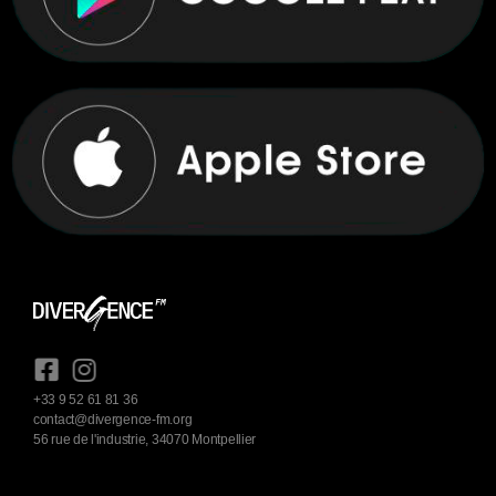
+33 9 52 61 81 36
contact@divergence-fm.org
56 rue de l'industrie, 34070 Montpellier