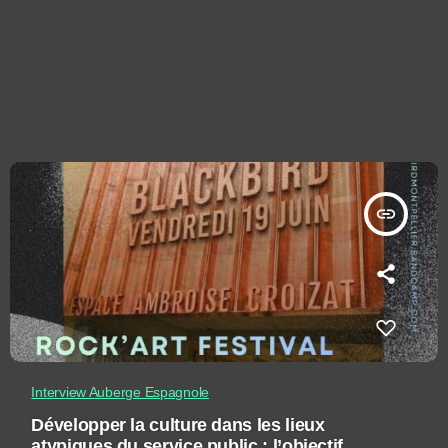
insert_link
Interview Auberge Espagnole
Développer la culture dans les lieux
atypiques du service public : l’objectif