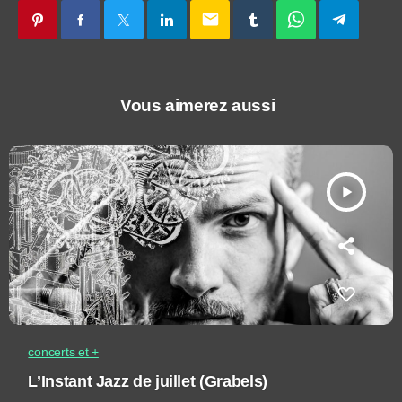
email
Vous aimerez aussi
play_arrow
concerts et +
L’Instant Jazz de juillet (Grabels)