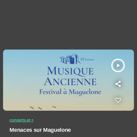
play_arrow
concerts et +
Menaces sur Maguelone