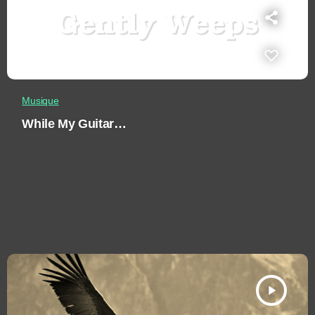
Musique
While My Guitar…
play_arrow