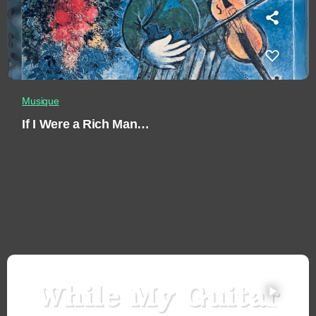
Musique
If I Were a Rich Man…
play_arrow