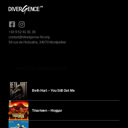
+33 9 52 61 81 36
contact@divergence-fm.org
56 rue de l'industrie, 34070 Montpellier
play_arrow
ÉCOUTER DIVERGENCE-FM
Beth Hart – You Still Got Me
Tinariwen – Hoggar