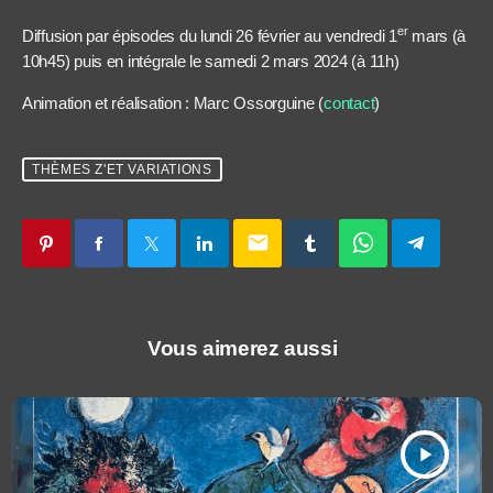
er
Diffusion par épisodes du lundi 26 février au vendredi 1
mars (à
10h45) puis en intégrale le samedi 2 mars 2024 (à 11h)
Animation et réalisation : Marc Ossorguine (
contact
)
THÈMES Z'ET VARIATIONS
email
Vous aimerez aussi
play_arrow