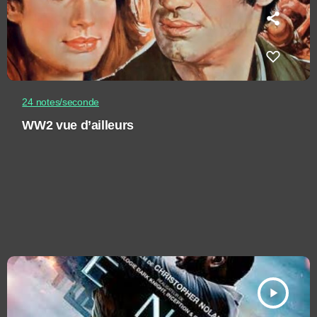
24 notes/seconde
WW2 vue d’ailleurs
play_arrow