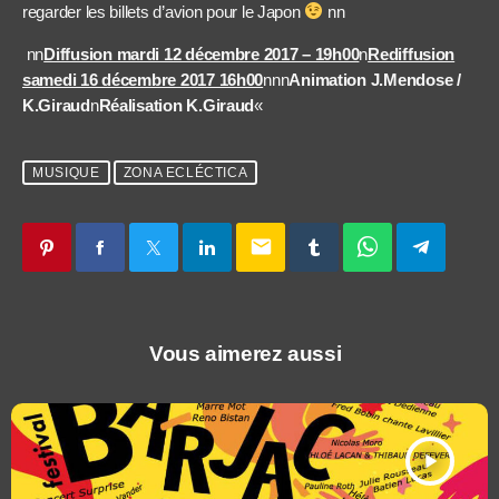
regarder les billets d’avion pour le Japon
nn
nn
Diffusion mardi 12 décembre 2017 – 19h00
n
Rediffusion
samedi 16 décembre 2017 16h00
nnn
Animation J.Mendose /
K.Giraud
n
Réalisation K.Giraud
«
MUSIQUE
ZONA ECLÉCTICA
email
Vous aimerez aussi
play_arrow