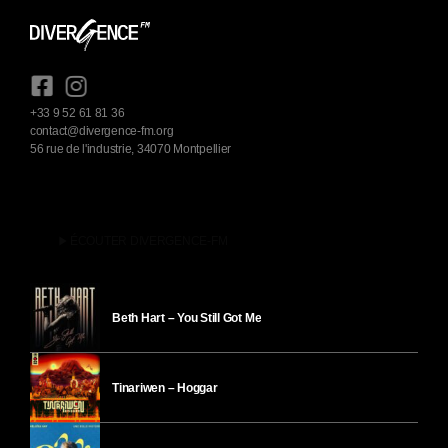
+33 9 52 61 81 36
contact@divergence-fm.org
56 rue de l'industrie, 34070 Montpellier
play_arrow
ÉCOUTER DIVERGENCE-FM
Beth Hart – You Still Got Me
Tinariwen – Hoggar