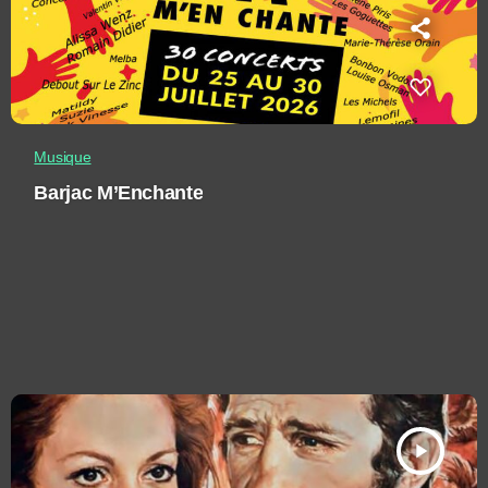
Musique
Barjac M’Enchante
play_arrow