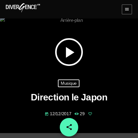
menu
play_arrow
Musique
Direction le Japon
12/12/2017
29
today
share
email