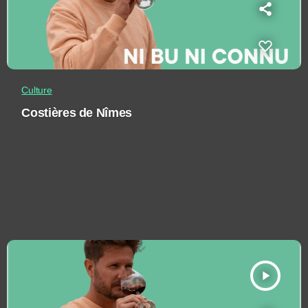
Culture
Costières de Nîmes
play_arrow