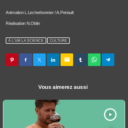
Animation L.Lecherbonnier / A.Periault
Réalisation N.Oblin
À L'UM LA SCIENCE
CULTURE
email
Vous aimerez aussi
play_arrow