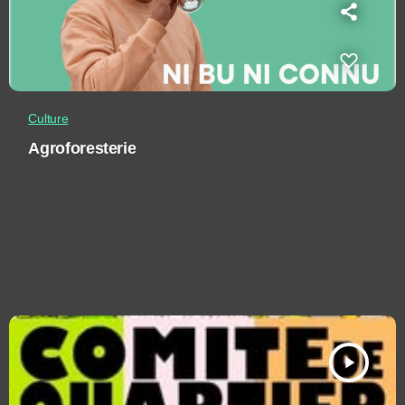
Culture
Agroforesterie
play_arrow