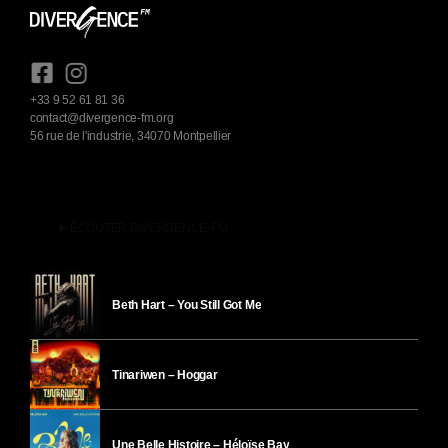
+33 9 52 61 81 36
contact@divergence-fm.org
56 rue de l'industrie, 34070 Montpellier
play_arrow
ÉCOUTER DIVERGENCE-FM
Beth Hart – You Still Got Me
Tinariwen – Hoggar
Une Belle Histoire – Héloïse Bay