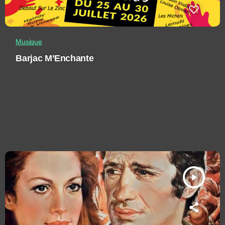
Musique
Barjac M’Enchante
play_arrow