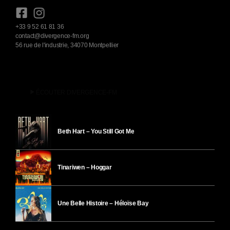
+33 9 52 61 81 36
contact@divergence-fm.org
56 rue de l'industrie, 34070 Montpellier
play_arrow
ÉCOUTER DIVERGENCE-FM
Beth Hart – You Still Got Me
Tinariwen – Hoggar
Une Belle Histoire – Héloïse Bay