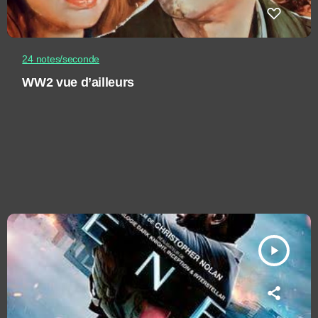
24 notes/seconde
WW2 vue d’ailleurs
play_arrow