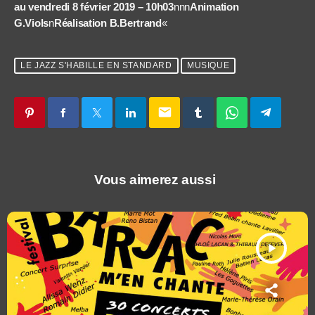
au vendredi 8 février 2019 – 10h03
nnn
Animation
G.Viols
n
Réalisation B.Bertrand
«
LE JAZZ S'HABILLE EN STANDARD
MUSIQUE
email
Vous aimerez aussi
play_arrow