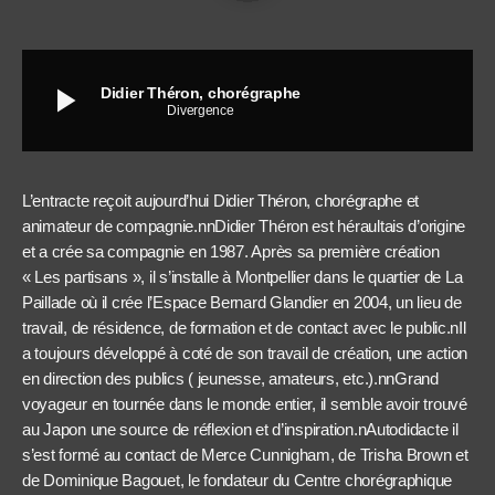
play_arrow
Didier Théron, chorégraphe
Divergence
L’entracte reçoit aujourd’hui Didier Théron, chorégraphe et
animateur de compagnie.nnDidier Théron est héraultais d’origine
et a crée sa compagnie en 1987. Après sa première création
« Les partisans », il s’installe à Montpellier dans le quartier de La
Paillade où il crée l’Espace Bernard Glandier en 2004, un lieu de
travail, de résidence, de formation et de contact avec le public.nIl
a toujours développé à coté de son travail de création, une action
en direction des publics ( jeunesse, amateurs, etc.).nnGrand
voyageur en tournée dans le monde entier, il semble avoir trouvé
au Japon une source de réflexion et d’inspiration.nAutodidacte il
s’est formé au contact de Merce Cunnigham, de Trisha Brown et
de Dominique Bagouet, le fondateur du Centre chorégraphique