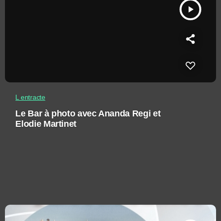
play_arrow
L entracte
Le Bar à photo avec Ananda Regi et
Elodie Martinet