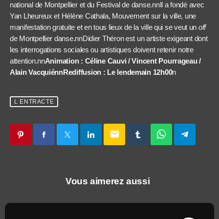
national de Montpellier et du Festival de danse.nnIl a fondé avec
Yan Lheureux et Hélène Cathala, Mouvement sur la ville, une
manifestation gratuite et en tous lieux de la ville qui se veut un
off
de Montpellier danse.nnDidier Théron est un artiste exigeant dont
les interrogations sociales ou artistiques doivent retenir notre
attention.nn
Animation : Céline Cauvi / Vincent Pourrageau /
Alain VacquiénnRediffusion : Le lendemain 12h00
n
L ENTRACTE
email
Vous aimerez aussi