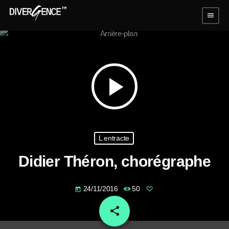
menu
play_arrow
L entracte
Didier Théron, chorégraphe
24/11/2016
50
today
share
email