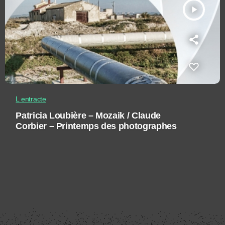
play_arrow
L entracte
Patricia Loubière – Mozaik / Claude
Corbier – Printemps des photographes