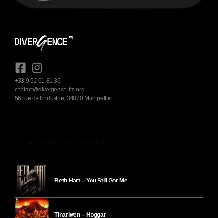
+33 9 52 61 81 36
contact@divergence-fm.org
56 rue de l'industrie, 34070 Montpellier
play_arrow
ÉCOUTER DIVERGENCE-FM
Beth Hart – You Still Got Me
Tinariwen – Hoggar