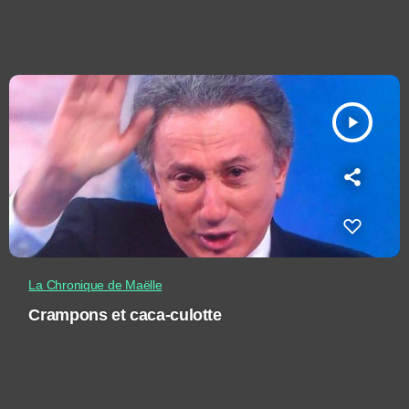
play_arrow
La Chronique de Maëlle
Crampons et caca-culotte