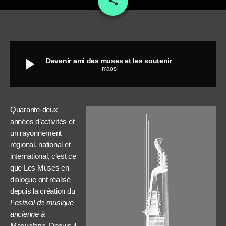
share
play_arrow
Devenir ami des muses et les soutenir
maos
Quarante-deux
années d’activités et
un rayonnement
régional, national et
international, c’est ce
que Les Muses en
dialogue ont réalisé
depuis la création du
Festival de musique
ancienne à
Maguelone
. Depuis il