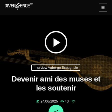
menu
play_arrow
Interview Auberge Espagnole
Devenir ami des muses et
les soutenir
24/06/2025
43
today
email