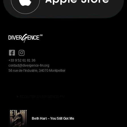
+33 9 52 61 81 36
contact@divergence-fm.org
56 rue de l'industrie, 34070 Montpellier
play_arrow
ÉCOUTER DIVERGENCE-FM
Beth Hart – You Still Got Me