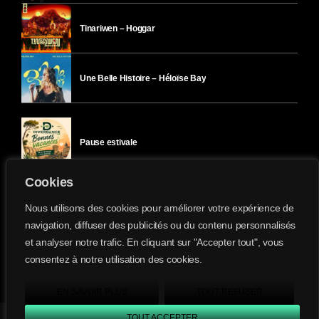
Tinariwen – Hoggar
Une Belle Histoire – Héloïse Bay
Pause estivale
Cookies
Ici l’Ombre – mercredi 29 juillet
Nous utilisons des cookies pour améliorer votre expérience de
navigation, diffuser des publicités ou du contenu personnalisés
et analyser notre trafic. En cliquant sur "Accepter tout", vous
Ici l’Ombre – mardi 28 juillet
consentez à notre utilisation des cookies.
Divergence-FM © 2022 Tous droits réservés.
Confidentialité
&
Mentions Légales
.
EN SAVOIR PLUS
TOUT REFUSER
TOUT ACCEPTER