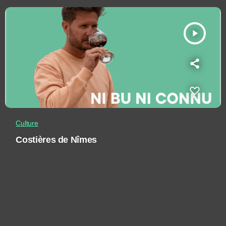
play_arrow
Culture
Costières de Nîmes