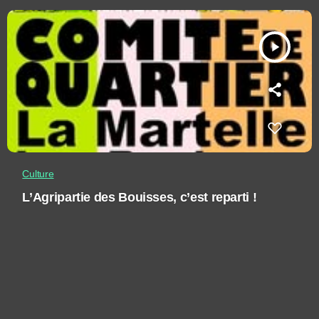
play_arrow
Culture
L’Agripartie des Bouisses, c’est reparti !