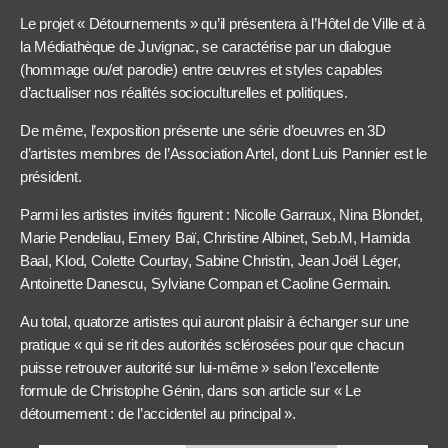
Le projet « Détournements » qu’il présentera à l’Hôtel de Ville et à
la Médiathèque de Juvignac, se caractérise par un dialogue
(hommage ou/et parodie) entre œuvres et styles capables
d’actualiser nos réalités socioculturelles et politiques.
De même, l’exposition présente une série d’oeuvres en 3D
d’artistes membres de l’Association Artel, dont Luis Pannier est le
président.
Parmi les artistes invités figurent : Nicolle Garraux, Nina Blondet,
Marie Pendeliau, Emery Baï, Christine Albinet, Seb.M, Hamida
Baal, Klod, Colette Courtay, Sabine Christin, Jean Joël Léger,
Antoinette Danescu, Sylviane Compan et Caoline Germain.
Au total, quatorze artistes qui auront plaisir à échanger sur une
pratique « qui se rit des autorités sclérosées pour que chacun
puisse retrouver autorité sur lui-même » selon l’excellente
formule de Christophe Génin, dans son article sur « Le
détournement : de l’accidentel au principal ».