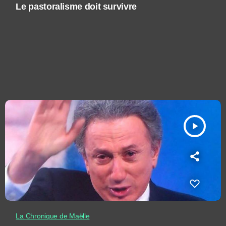
Le pastoralisme doit survivre
play_arrow
La Chronique de Maëlle