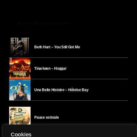
play_arrow
ÉCOUTER DIVERGENCE-FM
Beth Hart – You Still Got Me
Tinariwen – Hoggar
Une Belle Histoire – Héloïse Bay
Pause estivale
Cookies