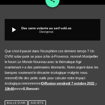
share
play_arrow
Des serre volante au serf volé.es
Divergence
Que s’est-il passé dans l’écosphère ces derniers temps ? Un
OVNI solar-punk se pose à Aix-à-Provence. nnnnnA Montpellier
le forum
Le Monde Nouveau
avec la thématique Agir
maintenant » a des partenaires étonnants. Notre argent dans les
banques soutenant le désastre écologique malgrès nous.
nnnnnnEnfin des petits outils pour calculer notre impact
écologique.nnnnnnnnnnn
Diffusion vendredi 7 octobre 2022 –
10h40
nnnnn
S.Benoni
«
BULLE D'AIR
SOCIÉTÉ