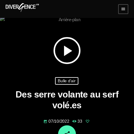
menu
play_arrow
Bulle d'air
Des serre volante au serf
volé.es
07/10/2022
33
today
email