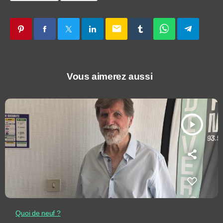
email
Vous aimerez aussi
play_arrow
Quoi de neuf ?