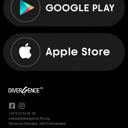
+33 9 52 61 81 36
contact@divergence-fm.org
56 rue de l'industrie, 34070 Montpellier