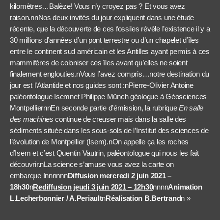
kilomètres…Balèze! Vous n’y croyez pas ? Et vous avez
raison.nnNos deux invités du jour expliquent dans une étude
récente, que la découverte de ces fossiles révèle l’existence il y a
30 millions d’années d’un pont terrestre ou d’un chapelet d’îles
entre le continent sud américain et les Antilles ayant permis à ces
mammifères de coloniser ces îles avant qu’elles ne soient
finalement englouties.nVous l’avez compris…notre destination du
jour est l’Atlantide et nos guides sont :nPierre-Olivier Antoine
paléontologue Isemnet Philippe Münch géologue à Géosciences
MontpelliernnEn seconde partie d’émission, la rubrique
En salle
des machines
continue de creuser mais dans la salle des
sédiments située dans les sous-sols de l’Institut des sciences de
l’évolution de Montpellier (Isem).nOn appelle ça les roches
d’Isem et c’est Quentin Vautrin, paléontologue qui nous les fait
découvrir.nLa science s’amuse vous avez la carte on
embarque !nnnnnn
Diffusion mercredi 2 juin 2021 –
18h30
n
Rediffusion jeudi 3 juin 2021 – 12h30
nnnn
Animation
L.Lecherbonnier / A.Periault
n
Réalisation B.Bertrand
n »