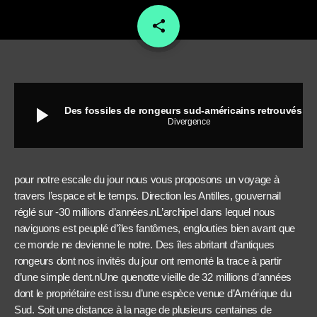
share
email
play_arrow
Des fossiles de rongeurs sud-américains retrouvés aux Antilles
Divergence
pour notre escale du jour nous vous proposons un voyage à
travers l’espace et le temps. Direction les Antilles, gouvernail
réglé sur -30 millions d’années.nL’archipel dans lequel nous
naviguons est peuplé d’îles fantômes, englouties bien avant que
ce monde ne devienne le notre. Des îles abritant d’antiques
rongeurs dont nos invités du jour ont remonté la trace à partir
d’une simple dent.nUne quenotte vieille de 32 millions d’années
dont le propriétaire est issu d’une espèce venue d’Amérique du
Sud. Soit une distance à la nage de plusieurs centaines de