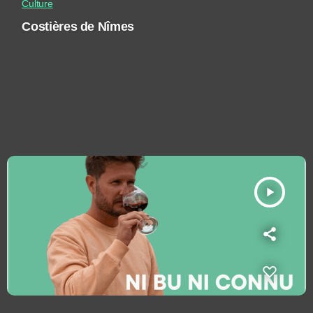
Culture
Costières de Nîmes
play_arrow