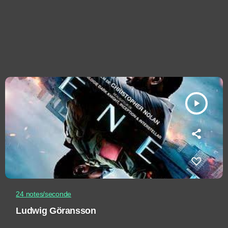
play_arrow
24 notes/seconde
Ludwig Göransson