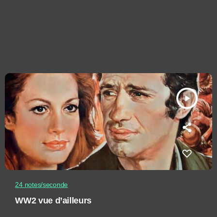
play_arrow
24 notes/seconde
WW2 vue d’ailleurs