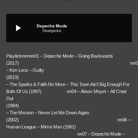
play_arrow
Depeche Mode
Divergence
Playlistnnnnnn01 – Depeche Mode – Going Backwards
(2017) nn0
– Kim Lenz – Guilty
(2019) n
– The Sparks & Faith No More – This Town Ain’t Big Enough For
Both Of Us (1997) nn04 – Alison Moyet – All Cried
Out
(1984) nn
– The Mission – Never Let Me Down Again
(2002) nn06 –
Human League – Mirror Man (1981)
nn07 – Depeche Mode –