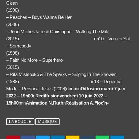
Clean
(1990) nn
– Peaches – Boys Wanna Be Her
(2006) nn0
– Jean Michel Jarre & Christophe – Walking The Mile
(2015) nn10 – Veruca Salt
– Somebody
(1998) nn
– Faith No More – Superhero
(2015) nn
– Rita Mistsouko & The Sparks – Singing In The Shower
(1988) nn13 – Depeche
Mode – Personal Jesus (2009)nnnnnn
Diffusion mardi 7 juin
2022 – 19h00
n
Rediffusionvendredi 10 juin 2022 –
15h00
nnn
Animation N.Ruth
n
Réalisation A.Floc’h
«
LA BOUCLE
MUSIQUE