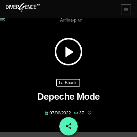
menu
play_arrow
La Boucle
Depeche Mode
07/06/2022
37
today
share
email