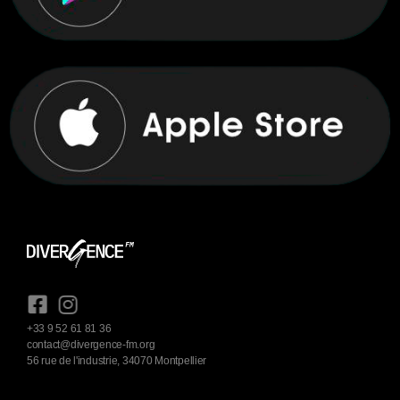
+33 9 52 61 81 36
contact@divergence-fm.org
56 rue de l'industrie, 34070 Montpellier