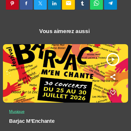
email
Vous aimerez aussi
play_arrow
Musique
Barjac M’Enchante