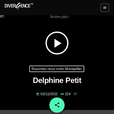
menu
play_arrow
Racontez-nous votre Montpellier
Delphine Petit
02/11/2022
224
today
share
email