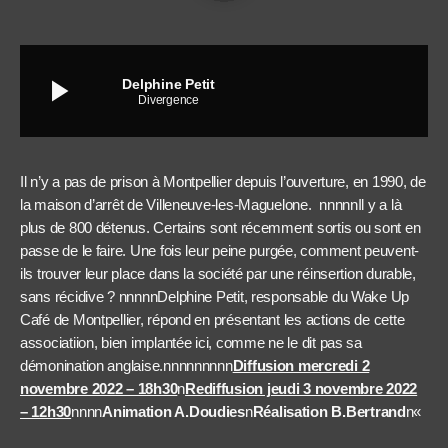
play_arrow
Delphine Petit
Divergence
Il n’y a pas de prison à Montpellier depuis l’ouverture, en 1990, de
la maison d’arrêt de Villeneuve-les-Maguelone. nnnnnIl y a là
plus de 800 détenus. Certains sont récemment sortis ou sont en
passe de le faire. Une fois leur peine purgée, comment peuvent-
ils trouver leur place dans la société par une réinsertion durable,
sans récidive ? nnnnnDelphine Petit, responsable du Wake Up
Café de Montpellier, répond en présentant les actions de cette
associatiion, bien implantée ici, comme ne le dit pas sa
démonination anglaise.nnnnnnnnn
Diffusion mercredi 2
novembre 2022 – 18h30
n
Rediffusion jeudi 3 novembre 2022
– 12h30
nnnn
Animation A.Doudies
n
Réalisation B.Bertrand
n
«