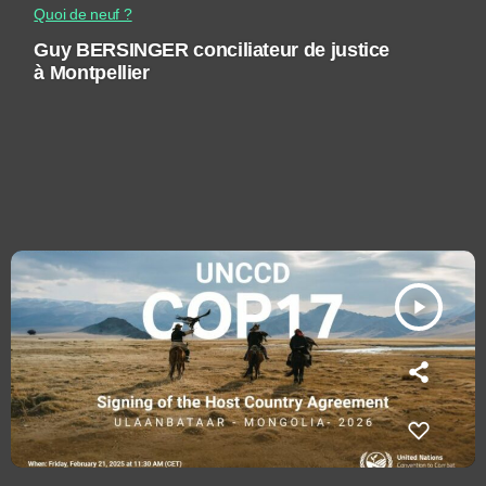
Quoi de neuf ?
Guy BERSINGER conciliateur de justice
à Montpellier
play_arrow