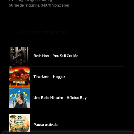
contact@divergence-fm.org
56 rue de l'industrie, 34070 Montpellier
play_arrow
ÉCOUTER DIVERGENCE-FM
Beth Hart – You Still Got Me
Tinariwen – Hoggar
Une Belle Histoire – Héloïse Bay
Pause estivale