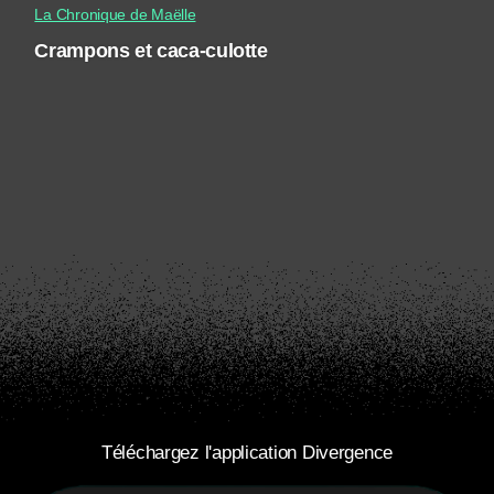
La Chronique de Maëlle
Crampons et caca-culotte
Téléchargez l'application Divergence