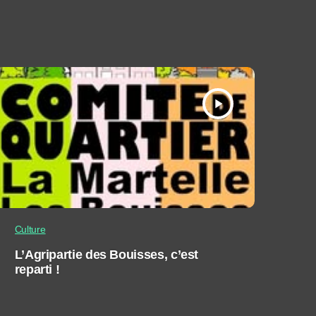
play_arrow
Culture
L’Agripartie des Bouisses, c’est
reparti !