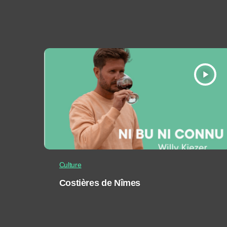
play_arrow
Culture
Costières de Nîmes