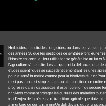
Herbicides, insecticides, fongicides, ou dans leur version plu
des années 30 que les pesticides de synthèse font leur entré
DE L’IMMUNITE DES PLANTES A LA FLUORESCENCE DES RAYONS X
l’histoire est connue : leur utilisation se généralise au fur 
l’agriculture s’intensifie. Les critiques et la défiance ne tarder
études scientifiques se succèdent démontrant les unes après 
pour la santé humaine comme pour la biodiversité. n nnPour aut
n’est pas chose si simple. La population continue de croître e
progresse dans nos assiettes, il est encore loin de séduire l
nnnAlors comment protéger les cultures des maladies tout en
tout l’enjeu de la nécessaire transition agricole que doivent 
alimentaire de demain. n nnnUn défi devant lequel la scien