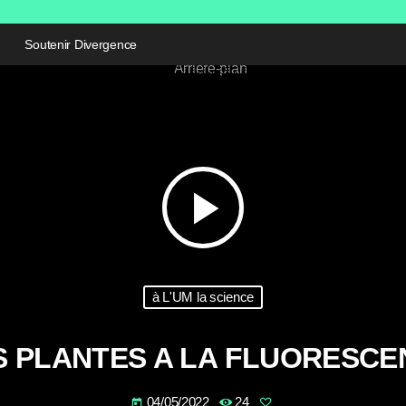
Soutenir Divergence
play_arrow
à L'UM la science
ES PLANTES A LA FLUORESCE
04/05/2022
24
today