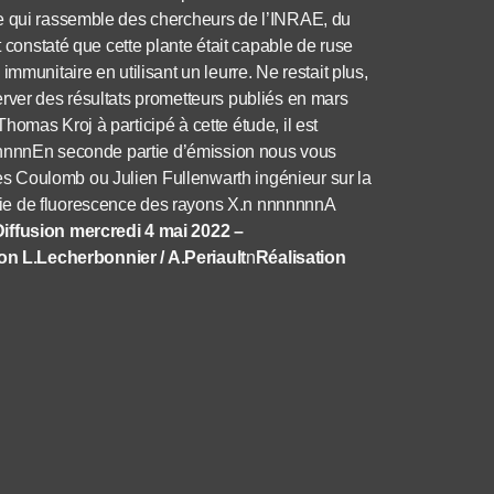
ne qui rassemble des chercheurs de l’INRAE, du
t constaté que cette plante était capable de ruse
mmunitaire en utilisant un leurre. Ne restait plus,
rver des résultats prometteurs publiés en mars
omas Kroj à participé à cette étude, il est
 n nnnnEn seconde partie d’émission nous vous
s Coulomb ou Julien Fullenwarth ingénieur sur la
ie de fluorescence des rayons X.n nnnnnnnA
Diffusion mercredi 4 mai 2022 –
on L.Lecherbonnier / A.Periault
n
Réalisation