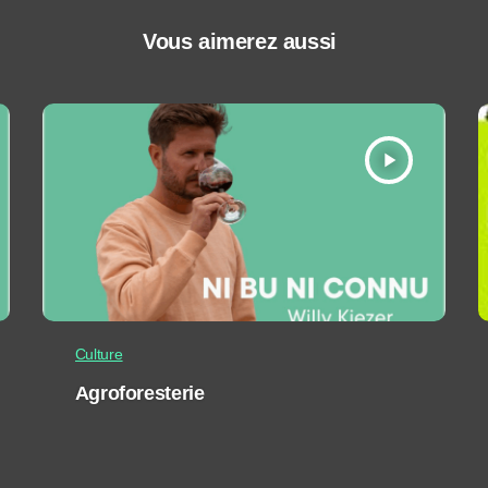
Vous aimerez aussi
play_arrow
Culture
Agroforesterie