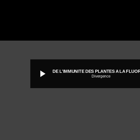
play_arrow
Divergence