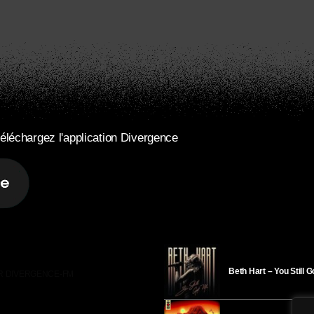
éléchargez l'application Divergence
Beth Hart – You Still 
R DIVERGENCE-FM