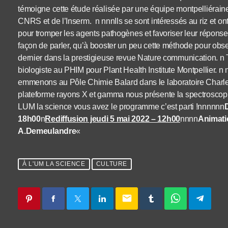
témoigne cette étude réalisée par une équipe montpelliérai
CNRS et de l’Inserm. n nnnIls se sont intéressés au riz et on
pour tromper les agents pathogènes et favoriser leur réponse i
façon de parler, qu’à booster un peu cette méthode pour obse
dernier dans la prestigieuse revue Nature communication. n Th
biologiste au PHIM pour Plant Health Institute Montpellier.
emmenons au Pôle Chimie Balard dans le laboratoire Charle
plateforme rayons X et gamma nous présente la spectroscop
LUM la science vous avez le programme c’est parti !nnnnnn
18h00
n
Rediffusion jeudi 5 mai 2022 – 12h00
nnnn
Animati
A.Demeulandre
«
À L'UM LA SCIENCE
CULTURE
email