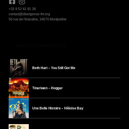
+33 9 52 61 81 36
contact@divergence-fm.org
56 rue de l'industrie, 34070 Montpellier
play_arrow
ÉCOUTER DIVERGENCE-FM
Beth Hart – You Still Got Me
Tinariwen – Hoggar
Une Belle Histoire – Héloïse Bay