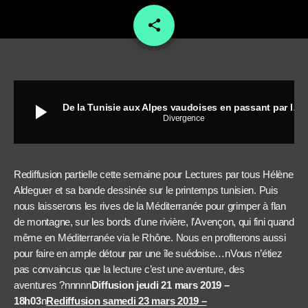
share
email
play_arrow
De la Tunisie aux Alpes vaudoises en passant par la Catalogne et l’Occitanie
Divergence
Rediffusion partielle cette semaine pour Lectures par tous Hélène
Aldeguer et sa bande dessinée sur le printemps tunisien. Puis
nous laisserons les rives de la Méditerranée pour grimper à flan
de montagne, sur les bords d’une rivière, l’Avençon, qui fini quand
même en Méditerranée via le Rhône. Nous en profiterons aussi
pour faire en ample détour par une île suédoise…nVous n’étiez
pas convaincus que la lecture c’est une aventure, des
aventures ?nnnnn
Diffusion jeudi 21 mars 2019 –
18h03
n
Rediffusion samedi 23 mars 2019 –