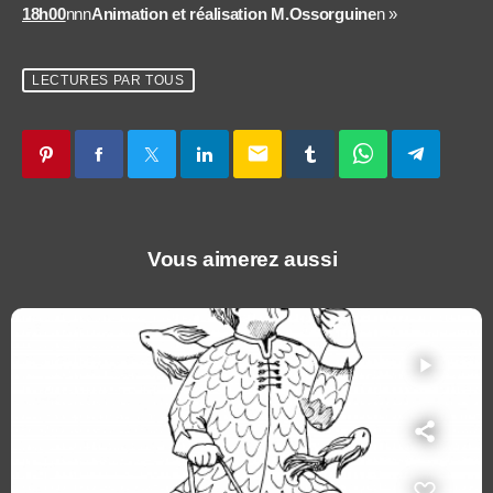
18h00
nnn
Animation et réalisation M.Ossorguine
n »
LECTURES PAR TOUS
email
Vous aimerez aussi
play_arrow