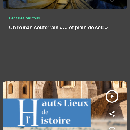
Lectures par tous
Un roman souterrain »… et plein de sel! »
play_arrow