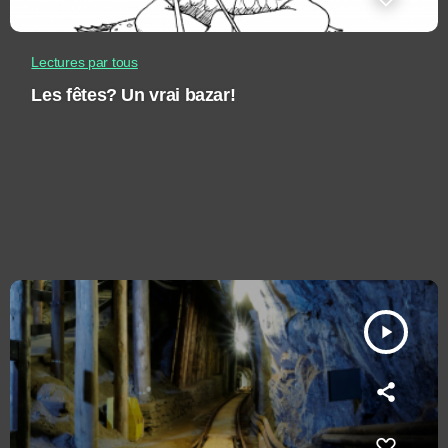
Lectures par tous
Les fêtes? Un vrai bazar!
play_arrow