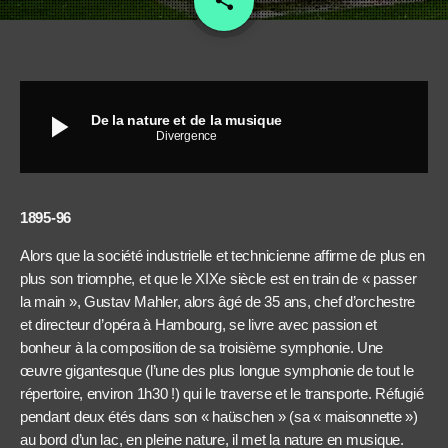
share
play_arrow
De la nature et de la musique
Divergence
1895-96
Alors que la société industrielle et technicienne affirme de plus en
plus son triomphe, et que le XIXe siècle est en train de « passer
la main », Gustav Mahler, alors âgé de 35 ans, chef d’orchestre
et directeur d’opéra à Hambourg, se livre avec passion et
bonheur à la composition de sa troisième symphonie. Une
œuvre gigantesque (l’une des plus longue symphonie de tout le
répertoire, environ 1h30 !) qui le traverse et le transporte. Réfugié
pendant deux étés dans son « haüschen » (sa « maisonnette »)
au bord d’un lac, en pleine nature, il met la nature en musique.