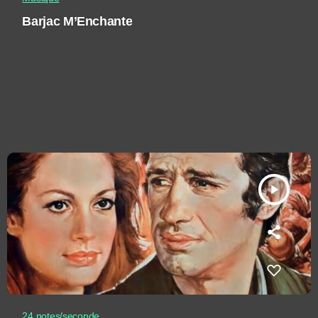
Barjac M’Enchante
play_arrow
24 notes/seconde