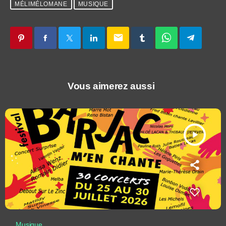
MÉLIMÉLOMANE
MUSIQUE
email
Vous aimerez aussi
play_arrow
Musique