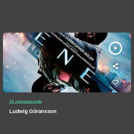
play_arrow
24 notes/seconde
Ludwig Göransson