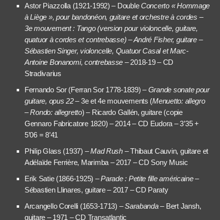
Astor Piazzolla (1921-1992) – Double
Concerto « Hommage
à Liège », pour bandonéon, guitare et orchestre à cordes –
3
e
mouvement : Tango (
version pour violoncelle, guitare,
quatuor à cordes et contrebasse
)
– André Fisher, guitare –
Sébastien Singer, violoncelle, Quatuor Casal et Marc-
Antoine Bonanomi, contrebasse
– 2018-19
–
CD
Stradivarius
Fernando Sor (Ferran Sor 1778-1839) –
Grande sonate pour
guitare, opus 22
– 3e et 4e mouvements (
Menuetto: allegro
– Rondo: allegretto
) – Ricardo Gallén, guitare (copie
Gennaro Fabricatore 1820) – 2014 – CD Eudora – 3’35 +
5’06 = 8’41
Philip Glass (1937) –
Mad Rush
– Thibaut Cauvin, guitare et
Adélaïde Ferrière, Marimba – 2017 – CD Sony Music
Erik Satie (1866-1925) –
Parade : Petite fille américaine
–
Sébastien Llinares, guitare – 2017 – CD Paraty
Arcangello Corelli (1653-1713) –
Sarabanda
– Bert Jansh,
guitare – 1971 – CD Transatlantic