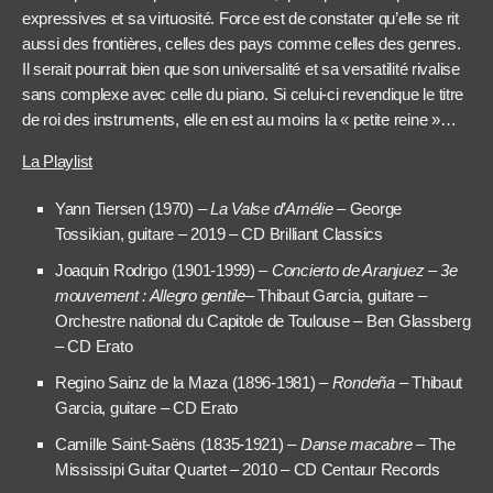
expressives et sa virtuosité. Force est de constater qu’elle se rit
aussi des frontières, celles des pays comme celles des genres.
Il serait pourrait bien que son universalité et sa versatilité rivalise
sans complexe avec celle du piano. Si celui-ci revendique le titre
de roi des instruments, elle en est au moins la « petite reine »…
La Playlist
Yann Tiersen (1970) –
La Valse d’Amélie
– George
Tossikian, guitare – 2019 – CD Brilliant Classics
Joaquin Rodrigo (1901-1999) –
Concierto de Aranjuez – 3
e
mouvement :
Allegro gentile
– Thibaut Garcia, guitare –
Orchestre national du Capitole de Toulouse – Ben Glassberg
– CD Erato
Regino Sainz de la Maza (1896-1981) –
Rondeña
– Thibaut
Garcia, guitare – CD Erato
Camille Saint-Saëns (1835-1921) –
Danse
macabre
– The
Mississipi Guitar Quartet – 2010 – CD Centaur Records