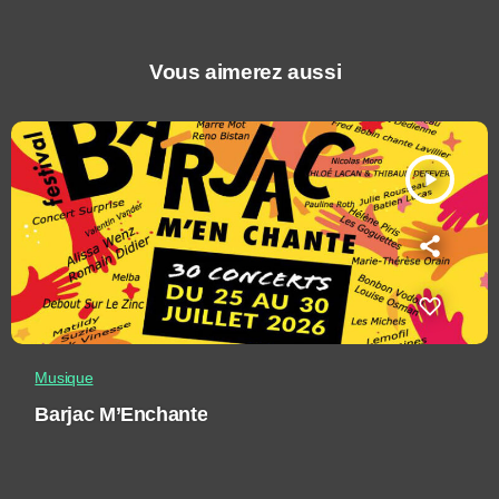
Vous aimerez aussi
play_arrow
Musique
Barjac M’Enchante