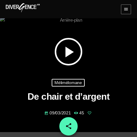
menu
play_arrow
Mélimélomane
De chair et d’argent
09/03/2021
45
today
share
email