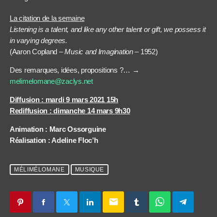
La citation de la semaine
Listening is a talent, and like any other talent or gift, we possess it
in varying degrees.
(Aaron Copland –
Music and Imagination
– 1952)
Des remarques, idées, propositions ?… →
melimelomane@zaclys.net
Diffusion : mardi 9 mars 2021 15h
Rediffusion : dimanche 14 mars 9h30
Animation : Marc Ossorguine
Réalisation : Adeline Floc’h
MÉLIMÉLOMANE
MUSIQUE
email