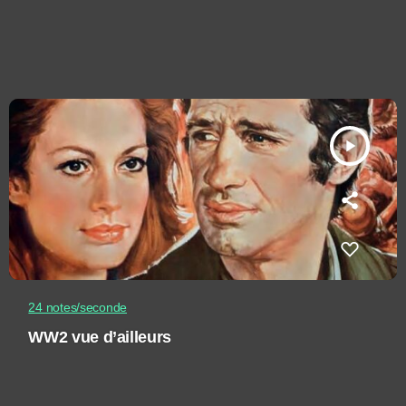
play_arrow
24 notes/seconde
WW2 vue d’ailleurs