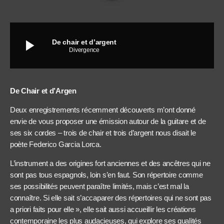
play_arrow
De chair et d’argent
Divergence
De Chair et d’Argen
Deux enregistrements récemment découverts m’ont donné
envie de vous proposer une émission autour de la guitare et de
ses six cordes – trois de chair et trois d’argent nous disait le
poète Federico Garcia Lorca.
L’instrument a des origines fort anciennes et des ancêtres qui ne
sont pas tous espagnols, loin s’en faut. Son répertoire comme
ses possibilités peuvent paraître limités, mais c’est mal la
connaître. Si elle sait s’accaparer des répertoires qui ne sont pas
a priori faits pour elle », elle sait aussi accueillir les créations
contemporaine les plus audacieuses, qui explore ses qualités