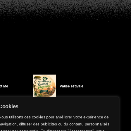
Got Me
Pause estivale
Cookies
Ici l’Ombre – mercredi 29 juillet
Nous utilisons des cookies pour améliorer votre expérience de
navigation, diffuser des publicités ou du contenu personnalisés
share
email