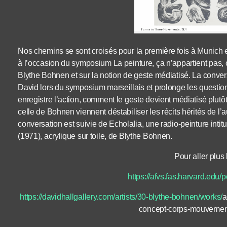
Nos chemins se sont croisés pour la première fois à Munich 
à l’occasion du symposium La peinture, ça n’appartient pas, où 
Blythe Bohnen et sur la notion de geste médiatisé. La conversa
David lors du symposium marseillais et prolonge les question
enregistre l’action, comment le geste devient médiatisé plutô
celle de Bohnen viennent déstabiliser les récits hérités de l’au
conversation est suivie de Echolalia, une radio-peinture inti
(1971), acrylique sur toile, de Blythe Bohnen.
Pour aller plus l
https://afvs.fas.harvard.edu/p
https://davidhallgallery.com/artists/30-blythe-bohnen/works/
a
concept-corps-mouvement-