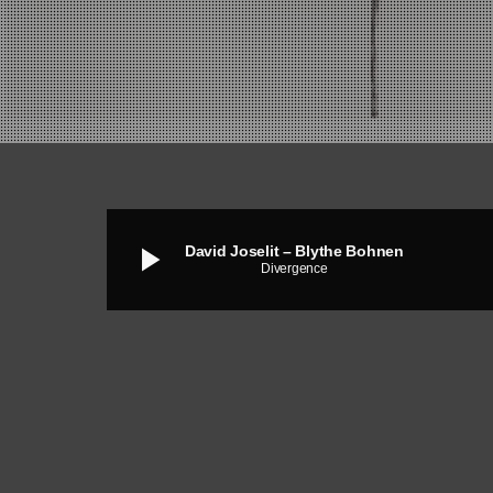
play_arrow
David Joselit – Blythe Bohnen
Divergence