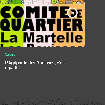
play_arrow
Culture
L’Agripartie des Bouisses, c’est
reparti !