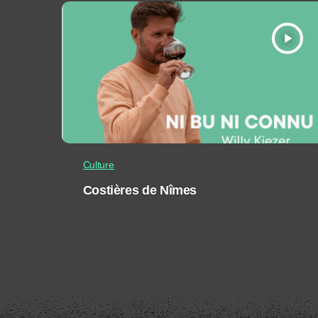
play_arrow
Culture
Costières de Nîmes