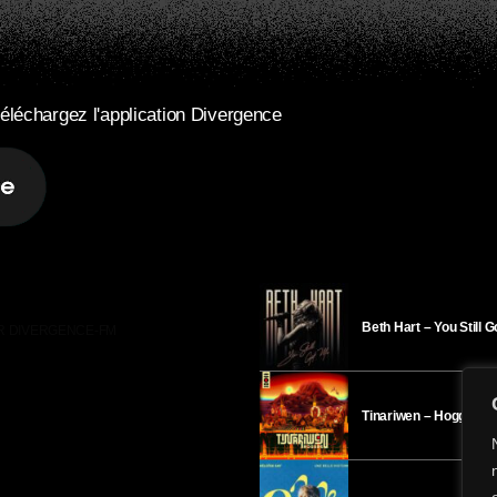
éléchargez l'application Divergence
Beth Hart – You Still 
R DIVERGENCE-FM
Tinariwen – Hoggar