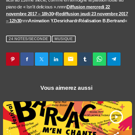
piano de « Isn’it delicious ».nnnn
Diffusion mercredi 22
novembre 2017 – 18h30
n
Rediffusion jeudi 23 novembre 2017
– 12h30
nnn
Animation Y.Desrichard
n
Réalisation B.Bertrand
«
24 NOTES/SECONDE
MUSIQUE
email
Vous aimerez aussi
play_arrow