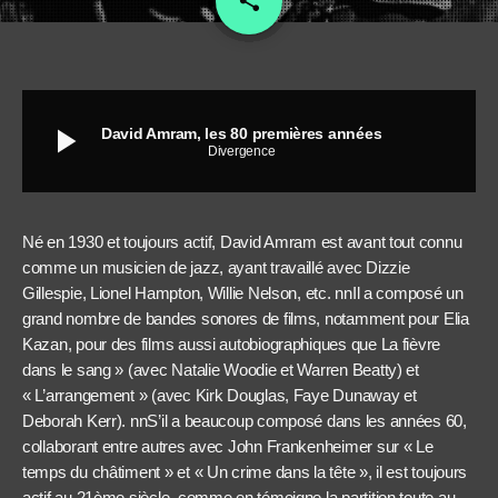
share
play_arrow
David Amram, les 80 premières années
Divergence
Né en 1930 et toujours actif, David Amram est avant tout connu
comme un musicien de jazz, ayant travaillé avec Dizzie
Gillespie, Lionel Hampton, Willie Nelson, etc. nnIl a composé un
grand nombre de bandes sonores de films, notamment pour Elia
Kazan, pour des films aussi autobiographiques que La fièvre
dans le sang » (avec Natalie Woodie et Warren Beatty) et
« L’arrangement » (avec Kirk Douglas, Faye Dunaway et
Deborah Kerr). nnS’il a beaucoup composé dans les années 60,
collaborant entre autres avec John Frankenheimer sur « Le
temps du châtiment » et « Un crime dans la tête », il est toujours
actif au 21ème siècle, comme en témoigne la partition toute au