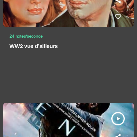
24 notes/seconde
WW2 vue d’ailleurs
play_arrow