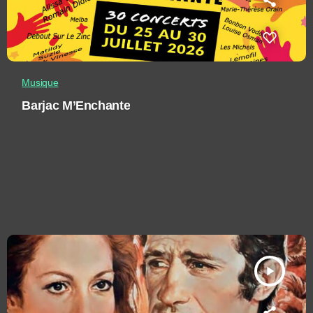
Musique
Barjac M’Enchante
play_arrow