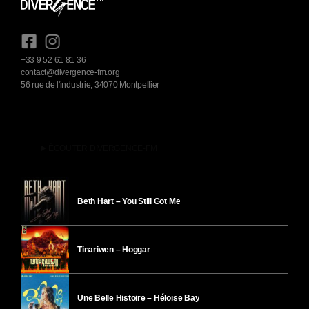
+33 9 52 61 81 36
contact@divergence-fm.org
56 rue de l'industrie, 34070 Montpellier
play_arrow
ÉCOUTER DIVERGENCE-FM
Beth Hart – You Still Got Me
Tinariwen – Hoggar
Une Belle Histoire – Héloïse Bay