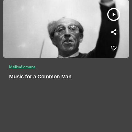
play_arrow
Mélimélomane
Music for a Common Man