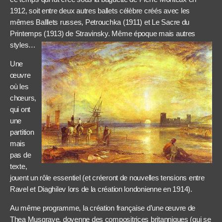
1912, soit entre deux autres ballets célèbre créés avec les
mêmes Balllets russes, Petrouchka (1911) et Le Sacre du
Printemps (1913) de Stravinsky. Même époque mais autres
styles…
Une
œuvre
où les
chœurs,
qui ont
une
partition
mais
pas de
texte,
jouent un rôle essentiel (et créeront de nouvelles tensions entre
Ravel et Diaghilev lors de la création londonienne en 1914).
Au même programme, la création française d’une œuvre de
Thea Musgrave, doyenne des compositrices britanniques (qui se