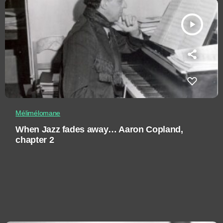
play_arrow
Mélimélomane
When Jazz fades away… Aaron Copland,
chapter 2