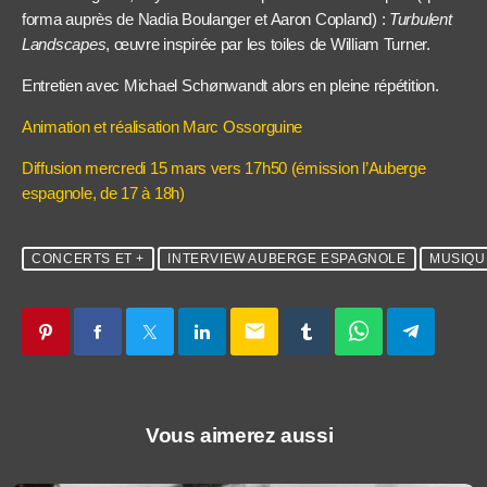
forma auprès de Nadia Boulanger et Aaron Copland) :
Turbulent
Landscapes
, œuvre inspirée par les toiles de William Turner.
Entretien avec Michael Schønwandt alors en pleine répétition.
Animation et réalisation Marc Ossorguine
Diffusion mercredi 15 mars vers 17h50 (émission l’Auberge
espagnole, de 17 à 18h)
CONCERTS ET +
INTERVIEW AUBERGE ESPAGNOLE
MUSIQU
email
Vous aimerez aussi