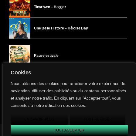
Tinariwen – Hoggar
Une Belle Histoire – Héloïse Bay
Pause estivale
Cookies
Ici l’Ombre – mercredi 29 juillet
Nous utilisons des cookies pour améliorer votre expérience de
navigation, diffuser des publicités ou du contenu personnalisés
et analyser notre trafic. En cliquant sur "Accepter tout", vous
Ici l’Ombre – mardi 28 juillet
consentez à notre utilisation des cookies.
Divergence-FM © 2022 Tous droits réservés.
Confidentialité
&
Mentions Légales
.
EN SAVOIR PLUS
TOUT REFUSER
TOUT ACCEPTER
Divergence FM
play_arrow
keyboard_arrow_right