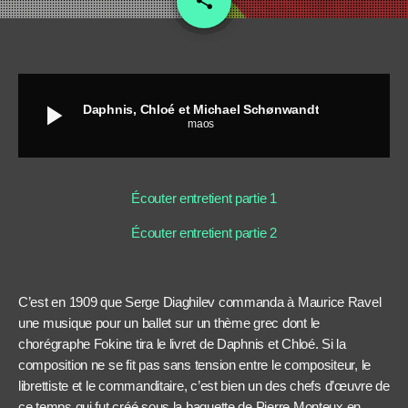
share
play_arrow
Daphnis, Chloé et Michael Schønwandt
maos
Écouter entretient partie 1
Écouter entretient partie 2
C’est en 1909 que Serge Diaghilev commanda à Maurice Ravel
une musique pour un ballet sur un thème grec dont le
chorégraphe Fokine tira le livret de Daphnis et Chloé. Si la
composition ne se fit pas sans tension entre le compositeur, le
librettiste et le commanditaire, c’est bien un des chefs d’œuvre de
ce temps qui fut créé sous la baguette de Pierre Monteux en