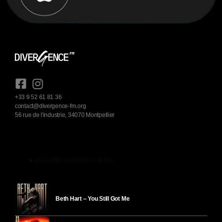
+33 9 52 61 81 36
contact@divergence-fm.org
56 rue de l'industrie, 34070 Montpellier
play_arrow
ÉCOUTER DIVERGENCE-FM
Beth Hart – You Still Got Me