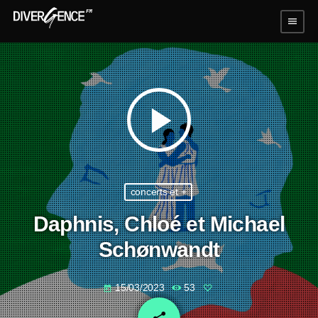
menu
play_arrow
concerts et +
Daphnis, Chloé et Michael
Schønwandt
15/03/2023
53
today
email