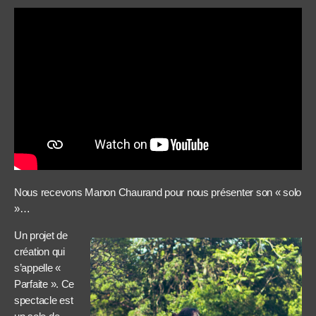
Nous recevons Manon Chaurand pour nous présenter son « solo
»…
Un projet de
création qui
s’appelle «
Parfaite ». Ce
spectacle est