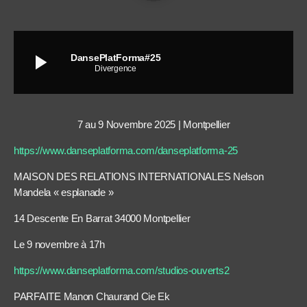
play_arrow
DansePlatForma#25
Divergence
7 au 9 Novembre 2025 | Montpellier
https://www.danseplatforma.com/danseplatforma-25
MAISON DES RELATIONS INTERNATIONALES Nelson
Mandela « esplanade »
14 Descente En Barrat 34000 Montpellier
Le 9 novembre à 17h
https://www.danseplatforma.com/studios-ouverts2
PARFAITE Manon Chaurand Cie Ek