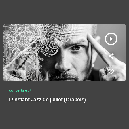
play_arrow
concerts et +
L’Instant Jazz de juillet (Grabels)