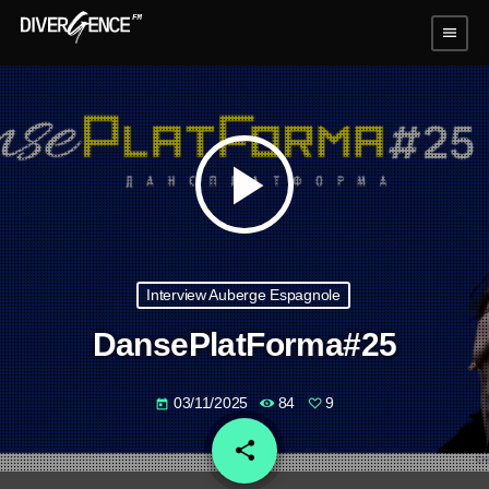
menu
play_arrow
Interview Auberge Espagnole
DansePlatForma#25
03/11/2025
84
9
today
share
email
9