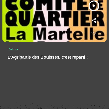
play_arrow
Culture
L’Agripartie des Bouisses, c’est reparti !