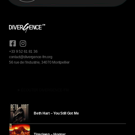
+33 9 52 61 81 36
contact@divergence-fm.org
56 rue de l'industrie, 34070 Montpellier
play_arrow
ÉCOUTER DIVERGENCE-FM
Beth Hart – You Still Got Me
Tinariwen – Hoggar