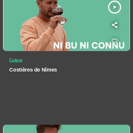
play_arrow
Culture
Costières de Nîmes