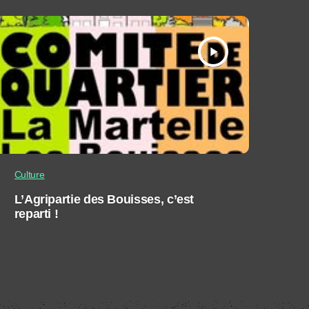
play_arrow
Culture
L’Agripartie des Bouisses, c’est
reparti !