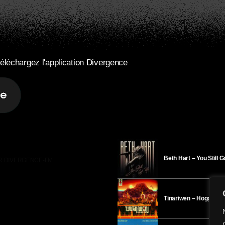
éléchargez l'application Divergence
Beth Hart – You Still 
R DIVERGENCE-FM
Tinariwen – Hoggar