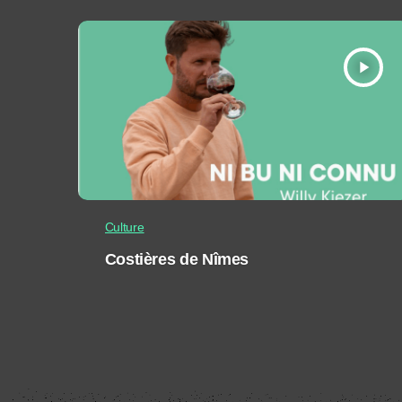
play_arrow
Culture
Costières de Nîmes