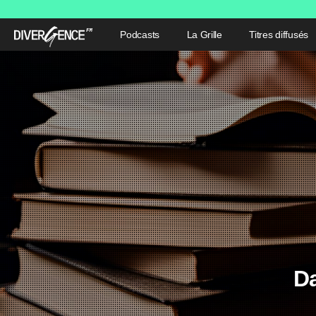
Podcasts
La Grille
Titres diffusés
D