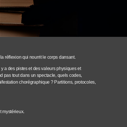
réflexion qui nourrit le corps dansant.
y a des pistes et des valeurs physiques et
pas tout dans un spectacle, quels codes,
festation chorégraphique ? Partitions, protocoles,
t mystérieux.