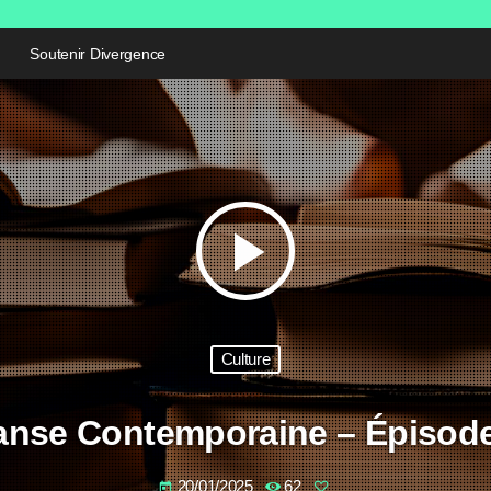
Soutenir Divergence
play_arrow
Culture
anse Contemporaine – Épisode
20/01/2025
62
today