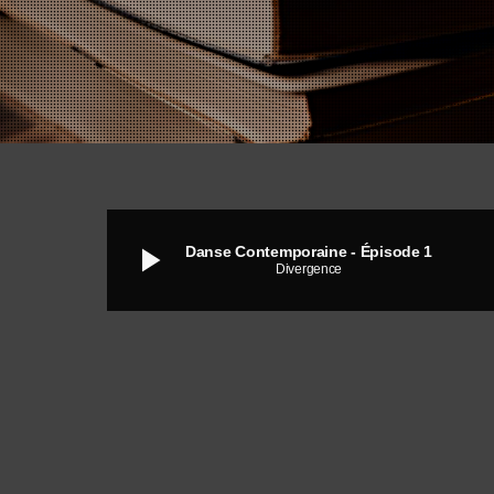
play_arrow
Danse Contemporaine - Épisode 1
Divergence