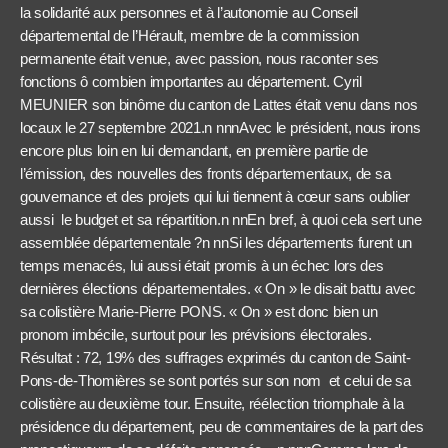
la solidarité aux personnes et à l’autonomie au Conseil
départemental de l’Hérault, membre de la commission
permanente était venue, avec passion, nous raconter ses
fonctions ô combien importantes au département. Cyril
MEUNIER son binôme du canton de Lattes était venu dans nos
locaux le 27 septembre 2021.n nnnAvec le président, nous irons
encore plus loin en lui demandant, en première partie de
l’émission, des nouvelles des fronts départementaux, de sa
gouvernance et des projets qui lui tiennent à cœur sans oublier
aussi le budget et sa répartition.n nnEn bref, à quoi cela sert une
assemblée départementale ?n nnSi les départements furent un
temps menacés, lui aussi était promis à un échec lors des
dernières élections départementales. « On » le disait battu avec
sa colistière Marie-Pierre PONS. « On » est donc bien un
pronom imbécile, surtout pour les prévisions électorales.
Résultat : 72, 19% des suffrages exprimés du canton de Saint-
Pons-de-Thomières se sont portés sur son nom et celui de sa
colistière au deuxième tour. Ensuite, réélection triomphale à la
présidence du département, peu de commentaires de la part des