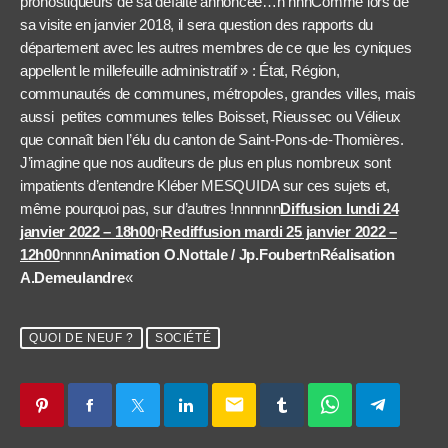
pronostiqueurs de sa défaite annoncée…n nnnComme lors de
sa visite en janvier 2018, il sera question des rapports du
département avec les autres membres de ce que les cyniques
appellent le millefeuille administratif » : État, Région,
communautés de communes, métropoles, grandes villes, mais
aussi petites communes telles Boisset, Rieussec ou Vélieux
que connaît bien l’élu du canton de Saint-Pons-de-Thomières.
J’imagine que nos auditeurs de plus en plus nombreux sont
impatients d’entendre Kléber MESQUIDA sur ces sujets et,
même pourquoi pas, sur d’autres !nnnnnn
Diffusion lundi 24
janvier 2022 – 18h00
n
Rediffusion mardi 25 janvier 2022 –
12h00
nnnn
Animation O.Nottale / Jp.Foubert
n
Réalisation
A.Demeulandre
«
QUOI DE NEUF ?
SOCIÉTÉ
email