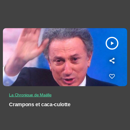
play_arrow
La Chronique de Maëlle
Crampons et caca-culotte