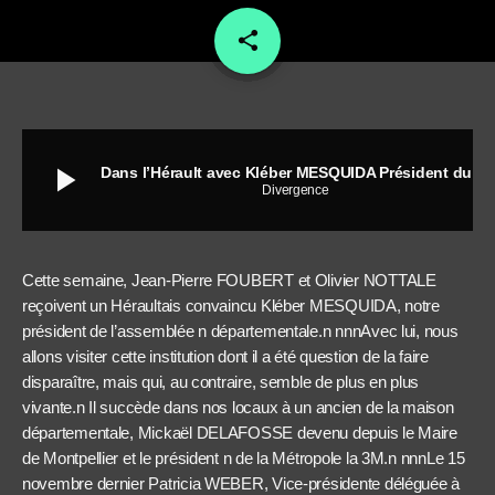
share
email
play_arrow
Dans l’Hérault avec Kléber MESQUIDA Président du Conseil Départemental
Divergence
Cette semaine, Jean-Pierre FOUBERT et Olivier NOTTALE
reçoivent un Héraultais convaincu Kléber MESQUIDA, notre
président de l’assemblée n départementale.n nnnAvec lui, nous
allons visiter cette institution dont il a été question de la faire
disparaître, mais qui, au contraire, semble de plus en plus
vivante.n Il succède dans nos locaux à un ancien de la maison
départementale, Mickaël DELAFOSSE devenu depuis le Maire
de Montpellier et le président n de la Métropole la 3M.n nnnLe 15
novembre dernier Patricia WEBER, Vice-présidente déléguée à