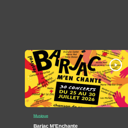
play_arrow
Musique
Barjac M’Enchante