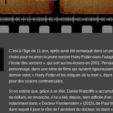
C’est à l’âge de 11 ans, après avoir été remarqué dans un peti
choisi pour incarner le jeune sorcier Harry Potter dans l’ada
l’école des sorciers », qui sort sur les écrans en 2001. Pendan
personnage, dans une série de films qui suivent rigoureusement
dernier volet, « Harry Potter et les reliques de la mort », éta
pour des raisons commerciales.
Si on estime que, grâce à ce rôle, Daniel Radcliffe a accumu
de dollars, en revanche, il lui a été, depuis, bien difficile d’en
notamment dans « Docteur Frankenstein » (2015), de Paul 
dans lequel il joue le rôle de l’assistant du docteur, ou dans «