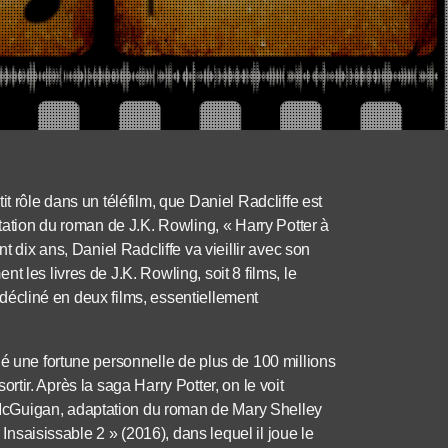
t rôle dans un téléfilm, que Daniel Radcliffe est
ptation du roman de J.K. Rowling, « Harry Potter à
t dix ans, Daniel Radcliffe va vieillir avec son
 les livres de J.K. Rowling, soit 8 films, le
nt décliné en deux films, essentiellement
lé une fortune personnelle de plus de 100 millions
 sortir. Après la saga Harry Potter, on le voit
McGuigan, adaptation du roman de Mary Shelley
 Insaisissable 2 » (2016), dans lequel il joue le