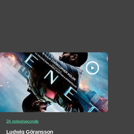
play_arrow
24 notes/seconde
Ludwig Göransson