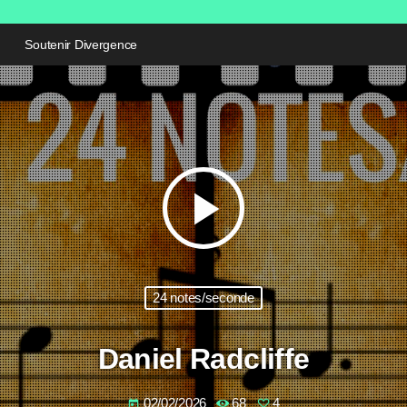
Soutenir Divergence
play_arrow
24 notes/seconde
Daniel Radcliffe
02/02/2026
68
4
today