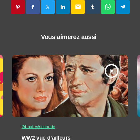
email
Vous aimerez aussi
play_arrow
24 notes/seconde
WW2 vue d’ailleurs