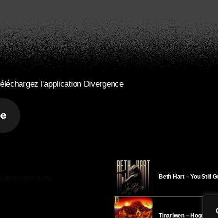
éléchargez l'application Divergence
Beth Hart – You Still 
R DIVERGENCE-FM
Tinariwen – Hoggar