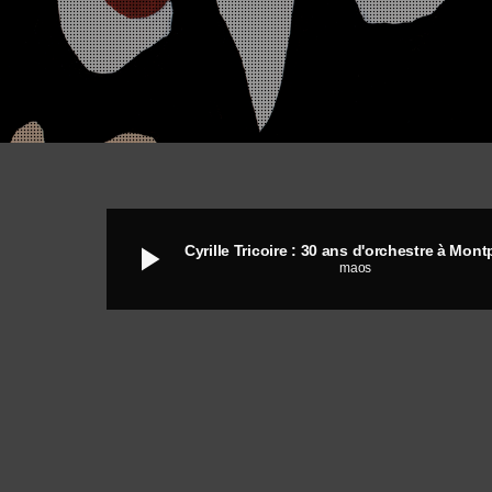
play_arrow
maos