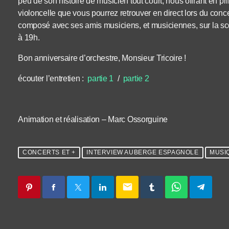
peu de son histoire de musicien tout court, nous offrant en 
violoncelle que vous pourrez retrouver en direct lors du conce
composé avec ses amis musiciens, et musiciennes, sur la s
à 19h.
Bon anniversaire d’orchestre, Monsieur Tricoire !
écouter l’entretien :
partie 1
/
partie 2
Animation et réalisation – Marc Ossorguine
CONCERTS ET +
INTERVIEW AUBERGE ESPAGNOLE
MUSI
email