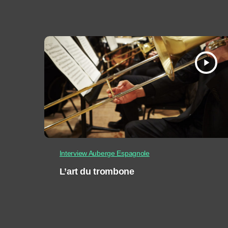
play_arrow
Interview Auberge Espagnole
L’art du trombone