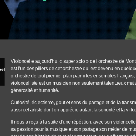
Violoncelle aujourd’hui « super solo » de l’orchestre de Montpe
est l’un des piliers de cet orchestre qui est devenu en quel
Cyrille Tricoire : 30 ans d'orchestre à Montpellier !
orchestre de tout premier plan parmi les ensembles français,
violoncelliste est un musicien non seulement talentueux mai
générosité et humanité.
Curiosité, éclectisme, gout et sens du partage et de la transm
aussi cet artiste dont on apprécie autant la sonorité et la virtu
Il nous a reçu à la suite d’une répétition, avec son violoncel
sa passion pour la musique et son partage son métier de mus