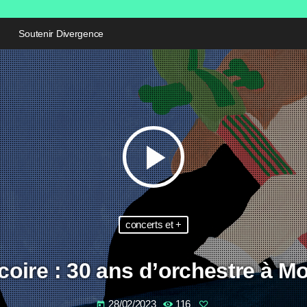
Soutenir Divergence
play_arrow
concerts et +
icoire : 30 ans d’orchestre à Mo
28/02/2023
116
today