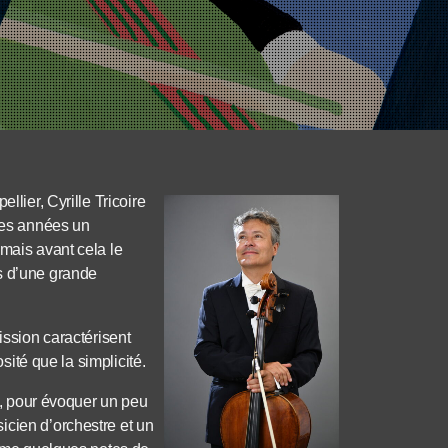
llier, Cyrille Tricoire
ques années un
 mais avant cela le
s d’une grande
ission caractérisent
osité que la simplicité.
le, pour évoquer un peu
icien d’orchestre et un