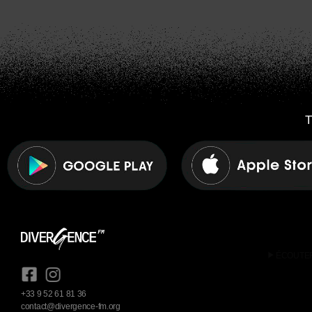
T
play_arrow
ÉCOUTE
+33 9 52 61 81 36
contact@divergence-fm.org