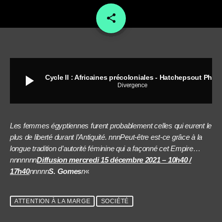
share
email
play_arrow
Cycle II : Africaines précoloniales - Hatchepsout Pharaon
Divergence
Les femmes égyptiennes furent probablement celles qui eurent le
plus de liberté durant l’Antiquité. nnnPeut-être est-ce grâce à la
longue tradition d’autorité féminine qui a façonné cet Empire…
nnnnnnn
Diffusion mercredi 15 décembre 2021 – 10h40 /
17h40
nnnnn
S. Gomes
n
«
ATTENTION À LA MARGE
SOCIÉTÉ