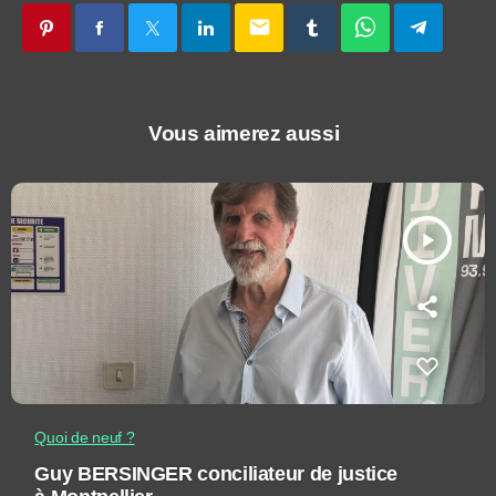
email
Vous aimerez aussi
play_arrow
Quoi de neuf ?
Guy BERSINGER conciliateur de justice