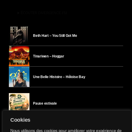
play_arrow
ÉCOUTER DIVERGENCE-FM
Beth Hart – You Still Got Me
Tinariwen – Hoggar
Une Belle Histoire – Héloïse Bay
Pause estivale
Cookies
Ici l’Ombre – mercredi 29 juillet
Nous utilisons des cookies pour améliorer votre expérience de