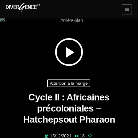
menu
play_arrow
Attention à la marge
Cycle II : Africaines
précoloniales –
Hatchepsout Pharaon
15/12/2021
18
today