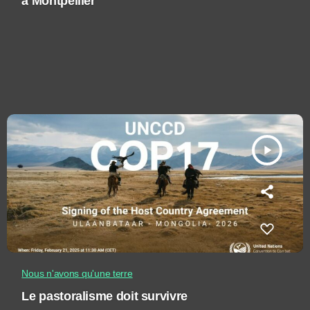
à Montpellier
play_arrow
Nous n'avons qu'une terre
Le pastoralisme doit survivre