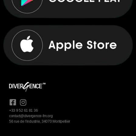
+33 9 52 61 81 36
contact@divergence-fm.org
56 rue de l'industrie, 34070 Montpellier