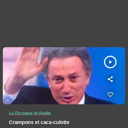
play_arrow
La Chronique de Maëlle
Crampons et caca-culotte