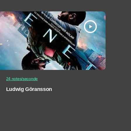
play_arrow
24 notes/seconde
Ludwig Göransson