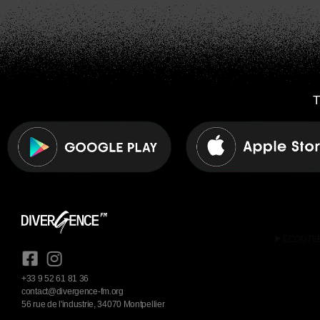
T
play_arrow
ÉCOUTE
+33 9 52 61 81 36
contact@divergence-fm.org
56 rue de l'industrie, 34070 Montpellier