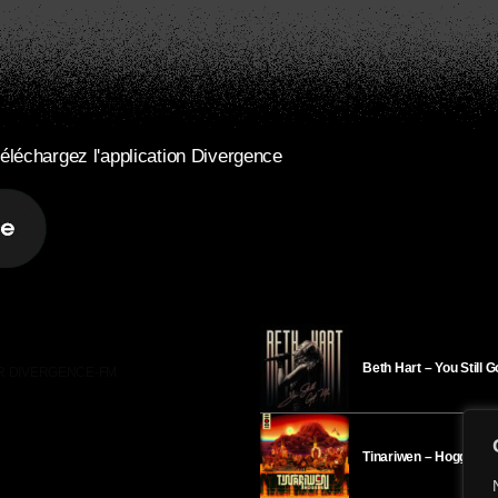
éléchargez l'application Divergence
Beth Hart – You Still 
R DIVERGENCE-FM
Tinariwen – Hoggar