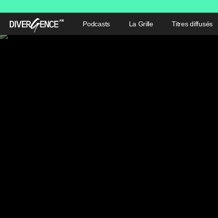
Podcasts
La Grille
Titres diffusés