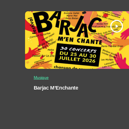
play_arrow
Musique
Barjac M’Enchante