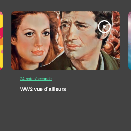
play_arrow
24 notes/seconde
WW2 vue d’ailleurs