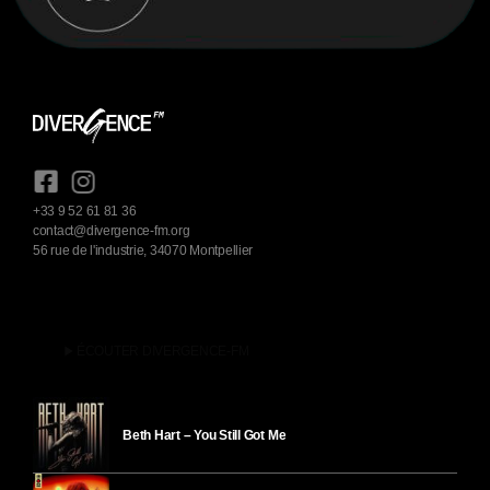
+33 9 52 61 81 36
contact@divergence-fm.org
56 rue de l'industrie, 34070 Montpellier
play_arrow
ÉCOUTER DIVERGENCE-FM
Beth Hart – You Still Got Me