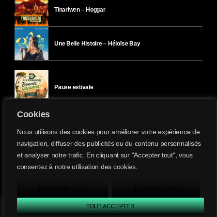
Tinariwen – Hoggar
Une Belle Histoire – Héloïse Bay
Pause estivale
Cookies
Ici l’Ombre – mercredi 29 juillet
Nous utilisons des cookies pour améliorer votre expérience de
navigation, diffuser des publicités ou du contenu personnalisés
et analyser notre trafic. En cliquant sur "Accepter tout", vous
Ici l’Ombre – mardi 28 juillet
consentez à notre utilisation des cookies.
Divergence-FM © 2022 Tous droits réservés.
Confidentialité
&
Mentions Légales
.
EN SAVOIR PLUS
TOUT REFUSER
TOUT ACCEPTER
Divergence FM
play_arrow
keyboard_arrow_right