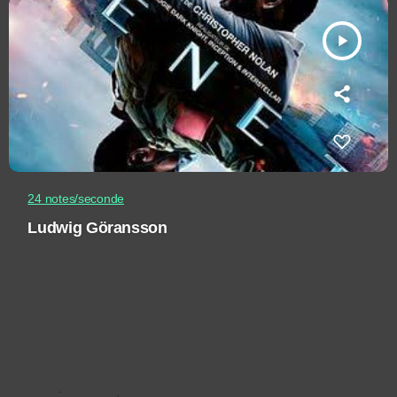
play_arrow
24 notes/seconde
Ludwig Göransson