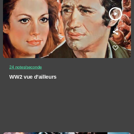
play_arrow
24 notes/seconde
WW2 vue d’ailleurs