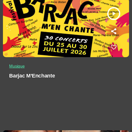
play_arrow
Musique
Barjac M’Enchante