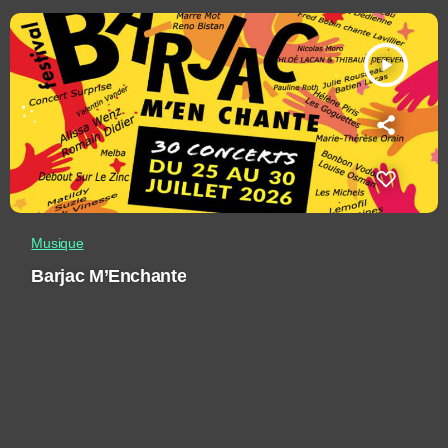
play_arrow
Musique
Barjac M’Enchante