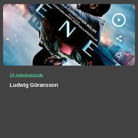
play_arrow
24 notes/seconde
Ludwig Göransson