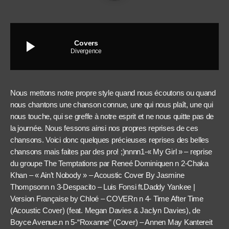
play_arrow
Covers
Divergence
Nous mettons notre propre style quand nous écoutons ou quand
nous chantons une chanson connue, une qui nous plaît, une qui
nous touche, qui se greffe à notre esprit et ne nous quitte pas de
la journée. Nous fessons ainsi nos propres reprises de ces
chansons. Voici donc quelques précieuses reprises des belles
chansons mais faites par des pro! ;)nnnn1-« My Girl » – reprise
du groupe The Temptations par Reneé Dominiquen n 2-Chaka
Khan – « Ain’t Nobody » – Acoustic Cover By Jasmine
Thompsonn n 3-Despacito – Luis Fonsi ft.Daddy Yankee |
Version Française by Chloé – COVERn n 4- Time After Time
(Acoustic Cover) (feat. Megan Davies & Jaclyn Davies), de
Boyce Avenue.n n 5-“Roxanne” (Cover) – Annen May Kantereit