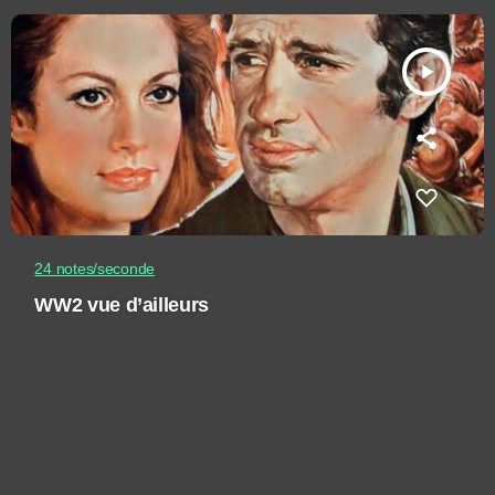
play_arrow
24 notes/seconde
WW2 vue d’ailleurs