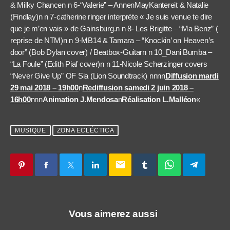
& Milky Chancen n 6-“Valerie” – AnnenMayKantereit & Natalie
(Findlay)n n 7-catherine ringer interprète « Je suis venue te dire
que je m’en vais » de Gainsburg.n n 8- Les Brigitte – “Ma Benz” (
reprise de NTM)n n 9-MB14 & Tamara – “Knockin’ on Heaven’s
door” (Bob Dylan cover) / Beatbox-Guitarn n 10_Dani Bumba –
“La Foule” (Edith Piaf cover)n n 11-Nicole Scherzinger covers
“Never Give Up” OF Sia (Lion Soundtrack) nnnn
Diffusion mardi
29 mai 2018 – 19h00
n
Rediffusion samedi 2 juin 2018 –
16h00
nnn
Animation J.Mendosa
n
Réalisation L.Malléon
«
MUSIQUE
ZONA ECLÉCTICA
email
Vous aimerez aussi