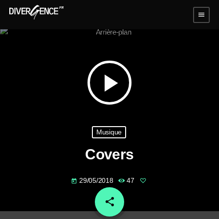
menu
play_arrow
Musique
Covers
29/05/2018
47
today
share
email