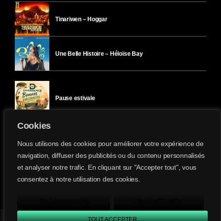
Tinariwen – Hoggar
Une Belle Histoire – Héloïse Bay
Pause estivale
Cookies
Ici l’Ombre – mercredi 29 juillet
Nous utilisons des cookies pour améliorer votre expérience de
navigation, diffuser des publicités ou du contenu personnalisés
et analyser notre trafic. En cliquant sur "Accepter tout", vous
Ici l’Ombre – mardi 28 juillet
consentez à notre utilisation des cookies.
Divergence-FM © 2022 Tous droits réservés.
Confidentialité
&
Mentions Légales
.
EN SAVOIR PLUS
TOUT REFUSER
TOUT ACCEPTER