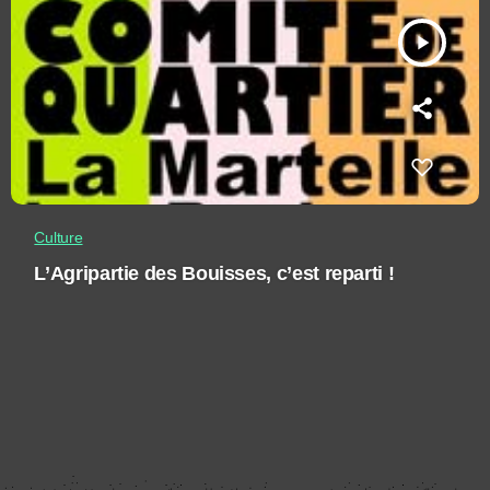
play_arrow
Culture
L’Agripartie des Bouisses, c’est reparti !