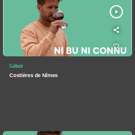
play_arrow
Culture
Costières de Nîmes