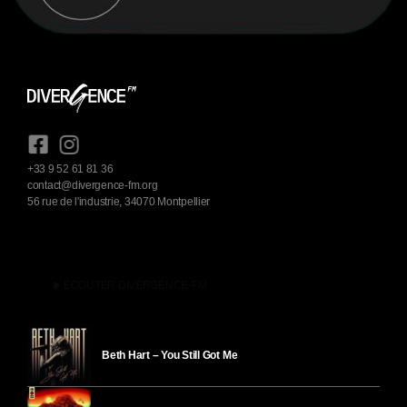
+33 9 52 61 81 36
contact@divergence-fm.org
56 rue de l'industrie, 34070 Montpellier
play_arrow
ÉCOUTER DIVERGENCE-FM
Beth Hart – You Still Got Me