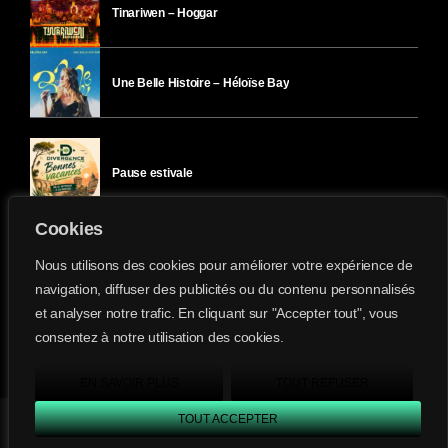
Tinariwen – Hoggar
Une Belle Histoire – Héloïse Bay
Pause estivale
Cookies
Ici l’Ombre – mercredi 29 juillet
Nous utilisons des cookies pour améliorer votre expérience de
navigation, diffuser des publicités ou du contenu personnalisés
et analyser notre trafic. En cliquant sur "Accepter tout", vous
Ici l’Ombre – mardi 28 juillet
consentez à notre utilisation des cookies.
Divergence-FM © 2022 Tous droits réservés.
Confidentialité
&
Mentions Légales
.
EN SAVOIR PLUS
TOUT REFUSER
TOUT ACCEPTER
Divergence FM
play_arrow
keyboard_arrow_right