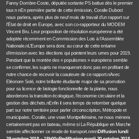
Fanny Dombre-Coste, députée sortante PS battue dès le premier
tour.n nEn première partie de cette émission, Coralie Dubost
nous parlera, après plus de neuf mois de travail d’un rapport sur
l’État de droit en Europe, avec son co-rapporteur du MODEM
Vincent Bru. Leur proposition de résolution européenne a été
adoptée récemment en Commission des Lois à l’Assemblée
Nationale.nL’Europe sera donc au cœur de cette entame
d’émission avec les élections qui pointent leurs urnes pour 2019.
Pendant que la montée des « populismes » européens semble
se confirmer, les sujets ne manqueront donc pas en profitant de
notre chance de recevoir la coauteure de ce rapport.nAvec
Eléonore Solé, notre brillante étudiante major de sa promotion
pour sa licence de biologie fonctionnelle de la plante, nous
aborderons la transition écologique, l’économie circulaire et la
gestion des déchets.nEnfin il sera temps de retomber quelque
part sur notre territoire pour parler circonscription, Métropole et
municipales. Coralie, une vraie Montpelliéraine, ne nous mènera
certainement pas en bateau, même si La République en Marche
semble affectionner ce mode de transport.nnnn
Diffusion lundi
29 octobre 2018 – 18h00
n
Rediffusion mardi 30 octobre 2018