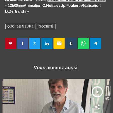
– 12h00
nnn
Animation O.Nottale / Jp.Foubert
n
Réalisation
B.Bertrand
n »
QUOI DE NEUF ?
SOCIÉTÉ
email
Vous aimerez aussi
play_arrow