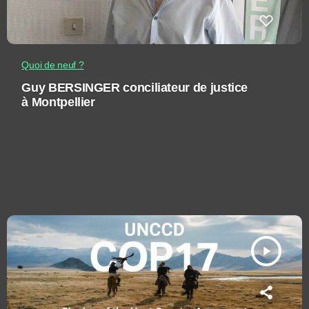
Quoi de neuf ?
Guy BERSINGER conciliateur de justice
à Montpellier
play_arrow