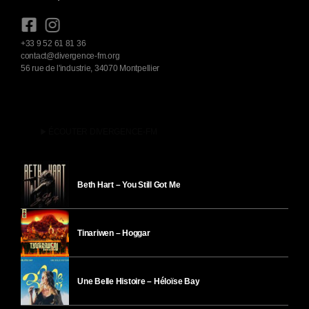
+33 9 52 61 81 36
contact@divergence-fm.org
56 rue de l'industrie, 34070 Montpellier
play_arrow
ÉCOUTER DIVERGENCE-FM
Beth Hart – You Still Got Me
Tinariwen – Hoggar
Une Belle Histoire – Héloïse Bay