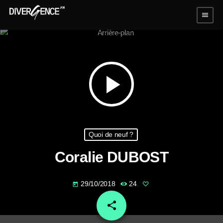
menu
play_arrow
Quoi de neuf ?
Coralie DUBOST
29/10/2018
24
today
share
email