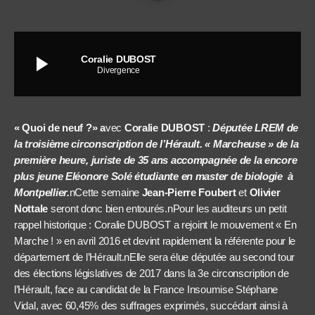
play_arrow
Coralie DUBOST
Divergence
« Quoi de neuf ?» a
vec
Coralie DUBOST
:
Députée LREM de
la troisième circonscription de l’Hérault.
«
Marcheuse » de la
première heure, juriste de 35 ans accompagnée de la encore
plus jeune Eléonore Solé étudiante en master de biologie à
Montpellier.
nCette semaine
Jean-Pierre Foubert
et
Olivier
Nottale
seront donc bien entourés.nPour les auditeurs un petit
rappel historique : Coralie DUBOST a rejoint le mouvement « En
Marche ! » en avril 2016 et devint rapidement la référente pour le
département de l’Hérault.nElle sera élue députée au second tour
des élections législatives de 2017 dans la 3e circonscription de
l’Hérault, face au candidat de la France Insoumise Stéphane
Vidal, avec 60,45% des suffrages exprimés, succédant ainsi à