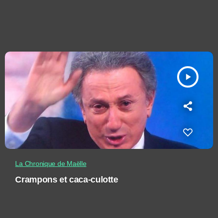
play_arrow
La Chronique de Maëlle
Crampons et caca-culotte