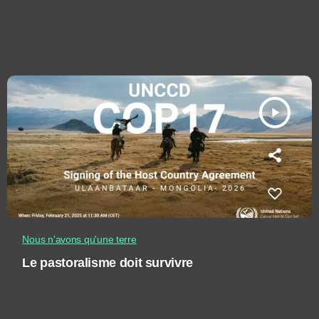
play_arrow
Nous n'avons qu'une terre
Le pastoralisme doit survivre