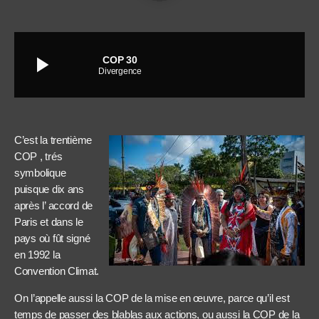
play_arrow
COP 30
Divergence
C’est la trentième
COP , trés
symbolique
puisque dix ans
après l’ accord de
Paris et dans le
pays où fût signé
en 1992 la
Convention Climat.
On l’appelle aussi la COP de la mise en œuvre, parce qu’il est
temps de passer des blablas aux actions, ou aussi la COP de la