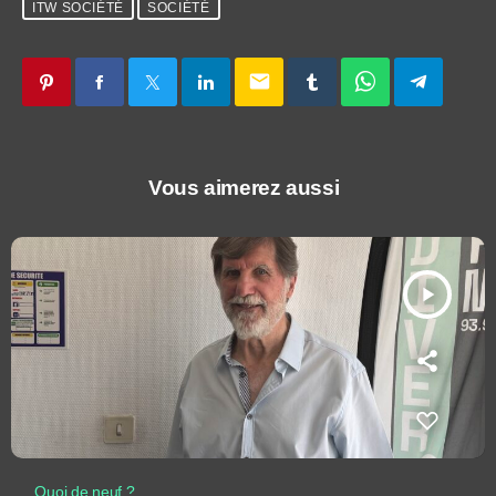
ITW SOCIÉTÉ
SOCIÉTÉ
email
Vous aimerez aussi
play_arrow
Quoi de neuf ?