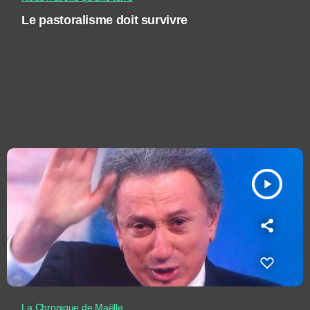
Le pastoralisme doit survivre
play_arrow
La Chronique de Maëlle