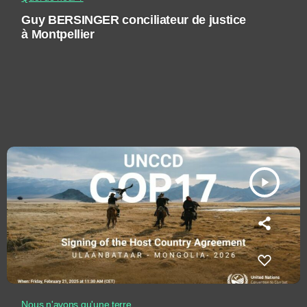
Guy BERSINGER conciliateur de justice
à Montpellier
play_arrow
Nous n'avons qu'une terre