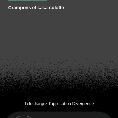
Crampons et caca-culotte
Téléchargez l'application Divergence