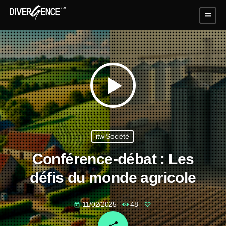
menu
play_arrow
itw Société
Conférence-débat : Les
défis du monde agricole
11/02/2025
48
today
email