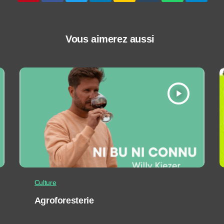
Vous aimerez aussi
play_arrow
Culture
Agroforesterie