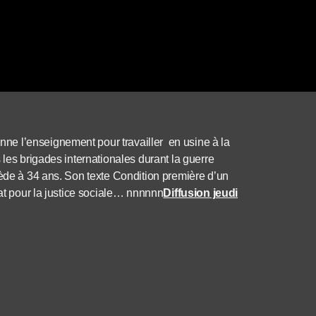
e l’enseignement pour travailler en usine à la
 les brigades internationales durant la guerre
cède à 34 ans. Son texte Condition première d’un
bat pour la justice sociale… nnnnnn
Diffusion jeudi