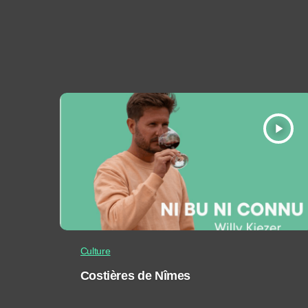
play_arrow
Culture
Costières de Nîmes