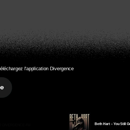
éléchargez l'application Divergence
Beth Hart – You Still 
R DIVERGENCE-FM