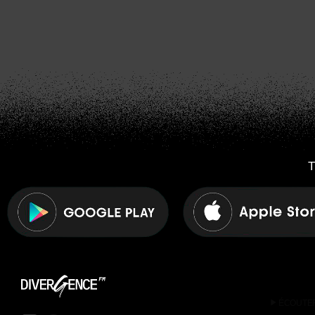
T
play_arrow
ÉCOUTE