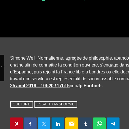
Simone Weil, Normalienne, agrégée de philosophie, abandonn
chaine afin de connaitre la condition ouvrière, s’engage dans
Condition première d’un travail non servile - Simone Weil
d’Espagne, puis rejoint la France libre à Londres où elle dé
travail non servile » est représentatif de son inlassable com
25 avril 2019 – 10h20 / 17h15
nnn
Jp.Foubert
«
CULTURE
ESSAI TRANSFORMÉ
email