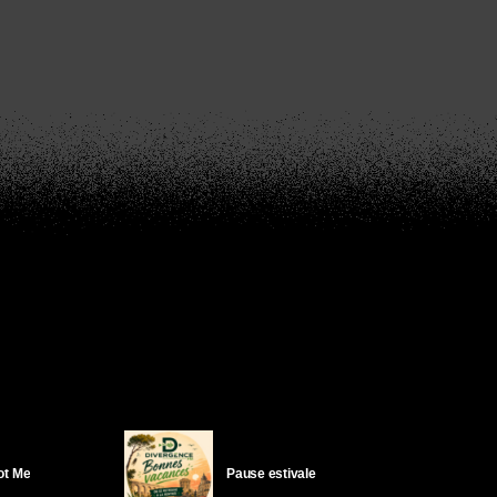
Got Me
Pause estivale