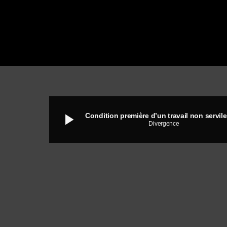
play_arrow
Divergence