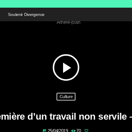
Soutenir Divergence
play_arrow
Culture
mière d’un travail non servile
25/04/2019
70
today