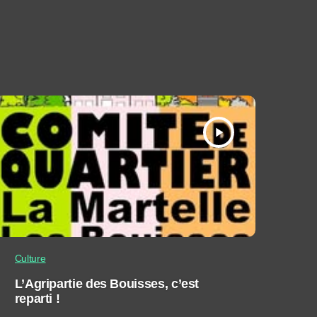
play_arrow
Culture
L’Agripartie des Bouisses, c’est
reparti !