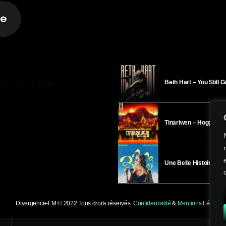
Beth Hart – You Still 
R DIVERGENCE-FM
Tinariwen – Hoggar
Une Belle Histoire – H
Divergence-FM © 2022 Tous droits réservés.
Confidentialité
&
Mentions Légales
.