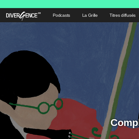
Podcasts
La Grille
Titres diffusés
Compl