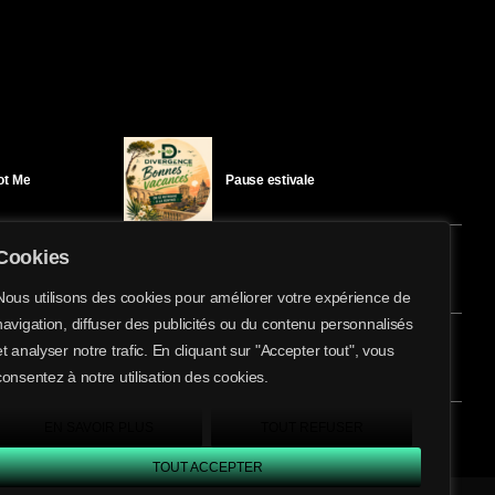
Got Me
Pause estivale
Cookies
Ici l’Ombre – mercredi 29 juillet
Nous utilisons des cookies pour améliorer votre expérience de
navigation, diffuser des publicités ou du contenu personnalisés
share
email
et analyser notre trafic. En cliquant sur "Accepter tout", vous
éloïse Bay
Ici l’Ombre – mardi 28 juillet
consentez à notre utilisation des cookies.
EN SAVOIR PLUS
TOUT REFUSER
TOUT ACCEPTER