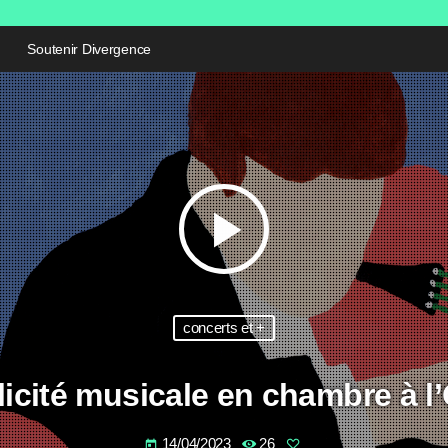
Soutenir Divergence
play_arrow
concerts et +
icité musicale en chambre à 
14/04/2023
26
today