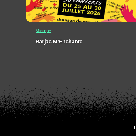
Musique
Barjac M’Enchante
T