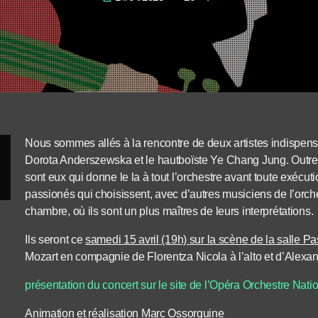
Nous sommes allés à la rencontre de deux artistes indispensab
Dorota Anderszewska et le hautboïste Ye Chang Jung. Outre l
sont eux qui donne le la à tout l’orchestre avant toute exécuti
passionés qui choisissent, avec d’autres musiciens de l’orche
chambre, où ils sont un plus maîtres de leurs interprétations.
Ils seront ce
samedi 15 avril (19h) sur la scène de la salle Pa
Mozart en compagnie de Florentza Nicola à l’alto et d’Alexand
présentation du concert sur le site de l’Opéra Orchestre Nati
Animation et réalisation Marc Ossorguine